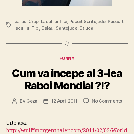
caras
,
Crap
,
Lacul lui Tibi
,
Pecuit Santejude
,
Pescuit
Tags
lacul lui Tibi
,
Salau
,
Santejude
,
Stiuca
Categories
FUNNY
Cum va incepe al 3-lea
Raboi Mondial ?!?
on
By
Geza
12 April 2011
No Comments
Post
Post
Cum
author
date
va
incep
Uite asa:
al
http://wulffmorgenthaler.com/2011/02/03/World
3-