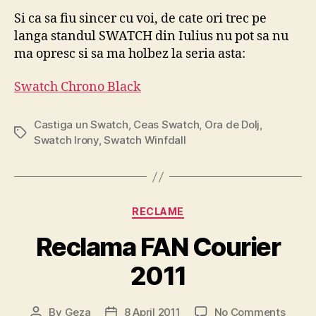
Si ca sa fiu sincer cu voi, de cate ori trec pe
langa standul SWATCH din Iulius nu pot sa nu
ma opresc si sa ma holbez la seria asta:
Swatch Chrono Black
Castiga un Swatch
,
Ceas Swatch
,
Ora de Dolj
,
Tags
Swatch Irony
,
Swatch Winfdall
Categories
RECLAME
Reclama FAN Courier
2011
on
By
Geza
8 April 2011
No Comments
Post
Post