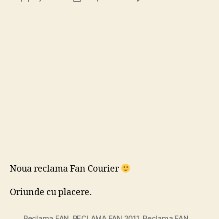
Recla
author
date
FAN
Couri
2011
Noua reclama Fan Courier
Oriunde cu placere.
Reclama FAN
,
RECLAMA FAN 2011
,
Reclama FAN