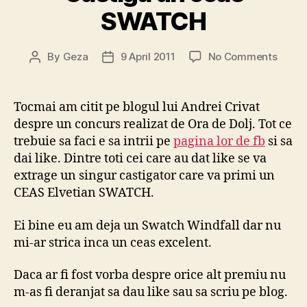
SWATCH
on
By
Geza
9 April 2011
No Comments
Post
Post
Casti
author
date
un
ceas
Tocmai am citit pe blogul lui Andrei Crivat
SWAT
despre un concurs realizat de Ora de Dolj. Tot ce
trebuie sa faci e sa intrii pe
pagina lor de fb
si sa
dai like. Dintre toti cei care au dat like se va
extrage un singur castigator care va primi un
CEAS Elvetian SWATCH.
Ei bine eu am deja un Swatch Windfall dar nu
mi-ar strica inca un ceas excelent.
Daca ar fi fost vorba despre orice alt premiu nu
m-as fi deranjat sa dau like sau sa scriu pe blog.