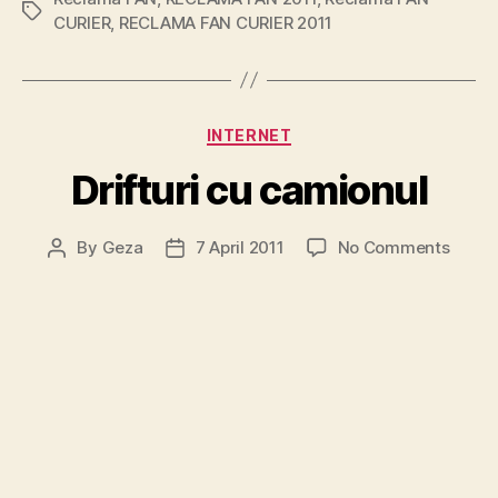
Tags
CURIER
,
RECLAMA FAN CURIER 2011
Categories
INTERNET
Drifturi cu camionul
on
By
Geza
7 April 2011
No Comments
Post
Post
Driftur
author
date
cu
camio