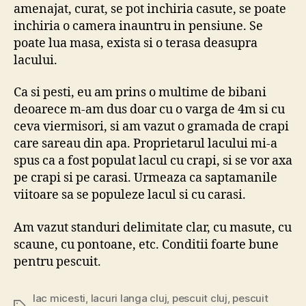
amenajat, curat, se pot inchiria casute, se poate
inchiria o camera inauntru in pensiune. Se
poate lua masa, exista si o terasa deasupra
lacului.
Ca si pesti, eu am prins o multime de bibani
deoarece m-am dus doar cu o varga de 4m si cu
ceva viermisori, si am vazut o gramada de crapi
care sareau din apa. Proprietarul lacului mi-a
spus ca a fost populat lacul cu crapi, si se vor axa
pe crapi si pe carasi. Urmeaza ca saptamanile
viitoare sa se populeze lacul si cu carasi.
Am vazut standuri delimitate clar, cu masute, cu
scaune, cu pontoane, etc. Conditii foarte bune
pentru pescuit.
lac micesti
,
lacuri langa cluj
,
pescuit cluj
,
pescuit