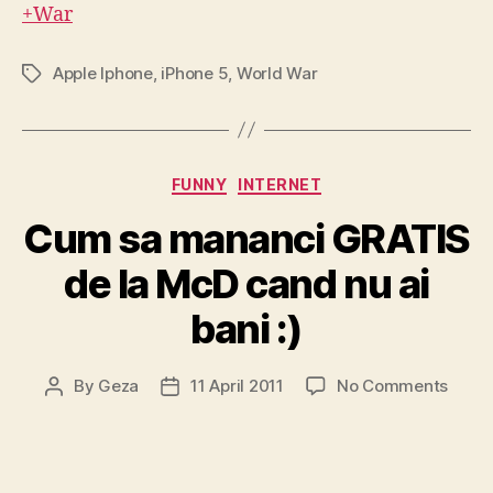
+War
lea
Raboi
Mondi
Apple Iphone
,
iPhone 5
,
World War
Tags
?!?
Categories
FUNNY
INTERNET
Cum sa mananci GRATIS
de la McD cand nu ai
bani :)
on
By
Geza
11 April 2011
No Comments
Post
Post
Cum
author
date
sa
mana
GRAT