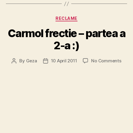
Categories
RECLAME
Carmol frectie – partea a
2-a :)
on
By
Geza
10 April 2011
No Comments
Post
Post
Carm
author
date
frect
–
parte
a
2-
a
:)