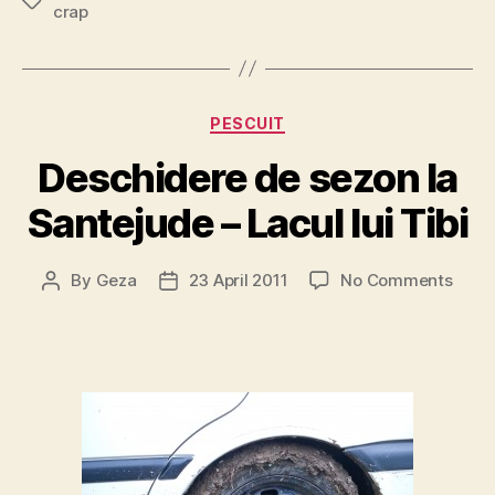
Tags
crap
Categories
PESCUIT
Deschidere de sezon la
Santejude – Lacul lui Tibi
on
By
Geza
23 April 2011
No Comments
Post
Post
Desc
author
date
de
sezo
la
Sant
–
Lacul
lui