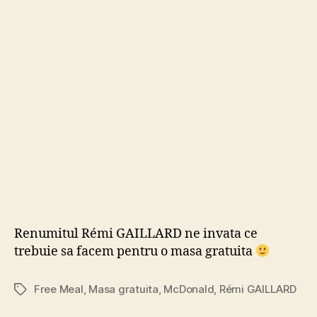
de
la
McD
cand
nu
ai
bani
:)
Renumitul Rémi GAILLARD ne invata ce
trebuie sa facem pentru o masa gratuita
Free Meal
,
Masa gratuita
,
McDonald
,
Rémi GAILLARD
Tags