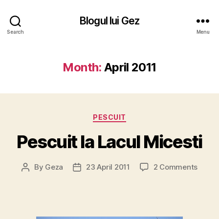
Blogul lui Gez
Search
Menu
Month:
April 2011
Categories
PESCUIT
Pescuit la Lacul Micesti
on
By
Geza
23 April 2011
2 Comments
Post
Post
Pescui
author
date
la
Lacul
Micest