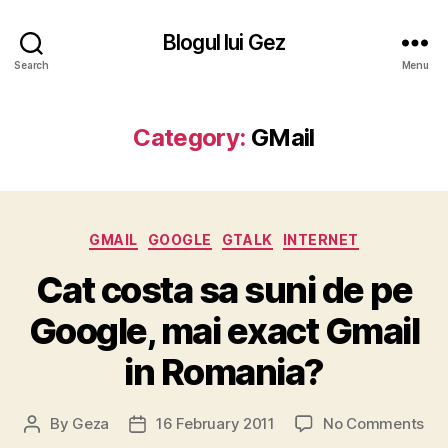
Blogul lui Gez
Search
Menu
Category:
GMail
Categories
GMAIL
GOOGLE
GTALK
INTERNET
Cat costa sa suni de pe
Google, mai exact Gmail
in Romania?
on
By
Geza
16 February 2011
No Comments
Post
Post
Ca
author
date