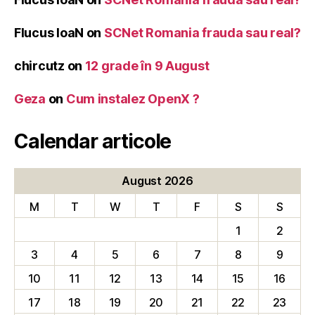
Flucus IoaN
on
SCNet Romania frauda sau real?
chircutz
on
12 grade în 9 August
Geza
on
Cum instalez OpenX ?
Calendar articole
August 2026
M
T
W
T
F
S
S
1
2
3
4
5
6
7
8
9
10
11
12
13
14
15
16
17
18
19
20
21
22
23