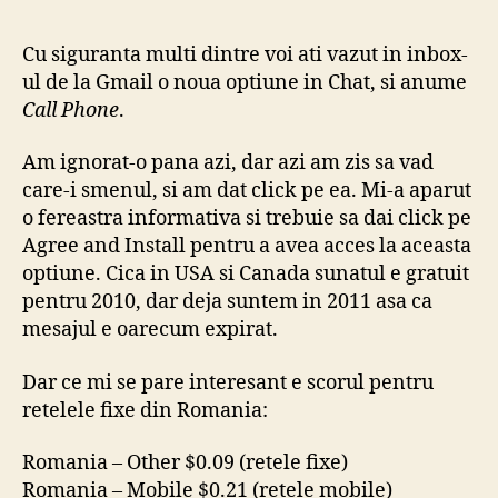
cos
sa
Cu siguranta multi dintre voi ati vazut in inbox-
sun
ul de la Gmail o noua optiune in Chat, si anume
de
Call Phone
.
pe
Goo
Am ignorat-o pana azi, dar azi am zis sa vad
ma
care-i smenul, si am dat click pe ea. Mi-a aparut
exa
Gm
o fereastra informativa si trebuie sa dai click pe
in
Agree and Install pentru a avea acces la aceasta
Ro
optiune. Cica in USA si Canada sunatul e gratuit
pentru 2010, dar deja suntem in 2011 asa ca
mesajul e oarecum expirat.
Dar ce mi se pare interesant e scorul pentru
retelele fixe din Romania:
Romania – Other $0.09 (retele fixe)
Romania – Mobile $0.21 (retele mobile)