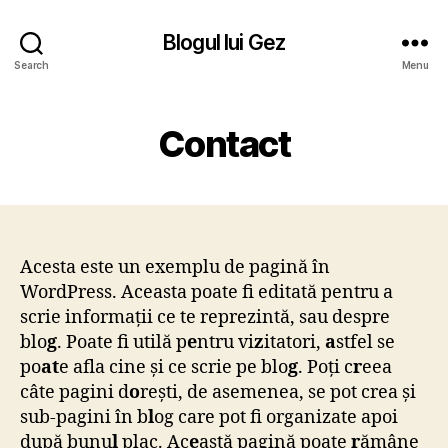
Blogul lui Gez
Search
Menu
Contact
Acesta este un exemplu de pagină în
WordPress. Aceasta poate fi editată pentru a
scrie informații ce te reprezintă, sau despre
blo
g
. Poate fi utilă p
e
ntru vi
z
itatori,
a
stfel se
po
at
e afla cine și ce scrie pe blo
g
. Poți c
r
eea
câte pagini d
o
rești, de asemenea, se pot crea și
sub-pagini în b
l
og care pot fi organizate apoi
după bunu
l
plac. Ac
e
astă pagină poate
r
ămâne