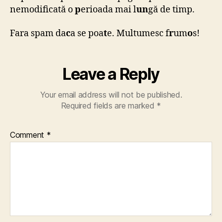
nemodificată o
p
erioada mai l
un
gă de timp.
Fara spam da
c
a se poa
t
e. Multumesc f
r
um
o
s!
Leave a Reply
Your email address will not be published.
Required fields are marked
*
Comment
*