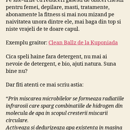
Pe site-urile cu reduceri gasesti de obicei chestii
nu
pentru femei, depilare, masti, tratamente,
e
abonamente la fitness si mai nou mizand pe
cee
naivitatea unora dintre ele, mai baga din top si
ce
niste vrajeli de te doare capul.
cre
:)
Exemplu graitor:
Clean Ballz de la Kuponiada
Cica speli haine fara detergent, nu mai ai
nevoie de detergent, e bio, ajuti natura. Suna
bine nu?
Dar fiti atenti ce mai scriu astia:
“
Prin miscarea microbilelor se formeaza radiatiile
infrarosii care sparg combinatiile de hidrogen din
molecula de apa in scopul cresterii miscarii
circulare.
Activeaza si dedurizeaza apa existenta in masina