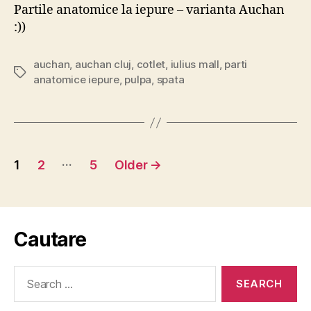
Partile anatomice la iepure – varianta Auchan
:))
auchan
,
auchan cluj
,
cotlet
,
iulius mall
,
parti
Tags
anatomice iepure
,
pulpa
,
spata
Posts
…
1
2
5
Older
→
pagination
Cautare
Search
for: