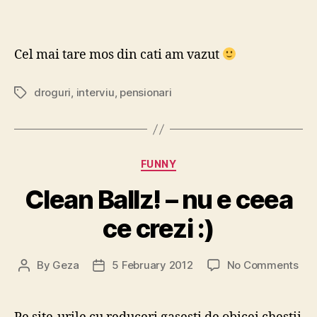
Cel mai tare mos din cati am vazut
droguri
,
interviu
,
pensionari
Tags
Categories
FUNNY
Clean Ballz! – nu e ceea
ce crezi :)
on
By
Geza
5 February 2012
No Comments
Post
Post
Cle
author
date
Ball
–