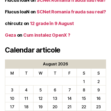
Flucus IoaN
on
SCNet Romania frauda sau real?
Flucus IoaN
on
SCNet Romania frauda sau real?
chircutz
on
12 grade în 9 August
Geza
on
Cum instalez OpenX ?
Calendar articole
August 2026
M
T
W
T
F
S
S
1
2
3
4
5
6
7
8
9
10
11
12
13
14
15
16
17
18
19
20
21
22
23