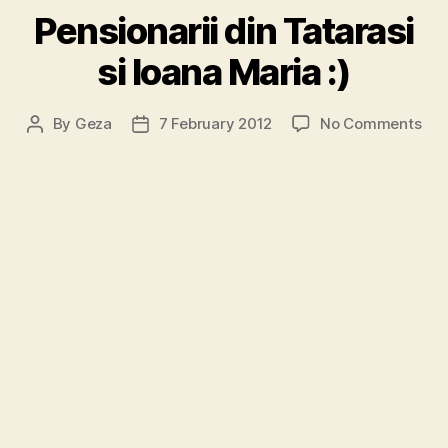
Pensionarii din Tatarasi
si Ioana Maria :)
on
By
Geza
7 February 2012
No Comments
Post
Post
Pen
author
date
din
Tat
si
Ioa
Mar
:)