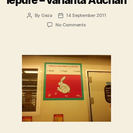
iepure – varianta Auchan
By
Geza
14 September 2011
Post
Post
author
date
on
No Comments
Partile
anatomice
la
iepure
–
varianta
Auchan