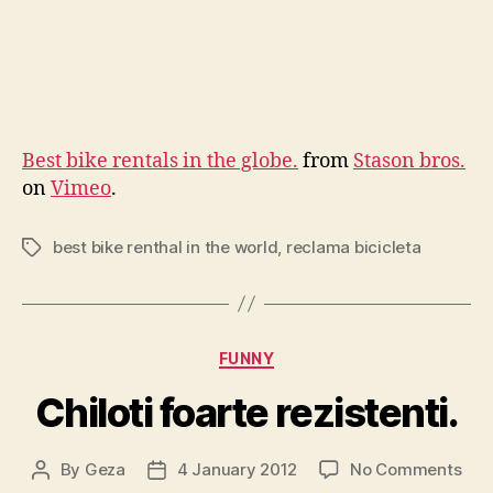
Best bike rentals in the globe.
from
Stason bros.
on
Vimeo
.
best bike renthal in the world
,
reclama bicicleta
Tags
Categories
FUNNY
Chiloti foarte rezistenti.
on
By
Geza
4 January 2012
No Comments
Post
Post
Chil