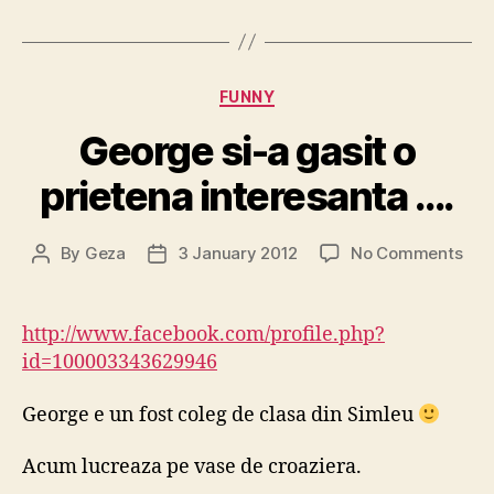
Categories
FUNNY
George si-a gasit o
prietena interesanta ….
on
By
Geza
3 January 2012
No Comments
Post
Post
Geo
author
date
si-
a
http://www.facebook.com/profile.php?
gasi
id=100003343629946
o
prie
George e un fost coleg de clasa din Simleu
int
….
Acum lucreaza pe vase de croaziera.