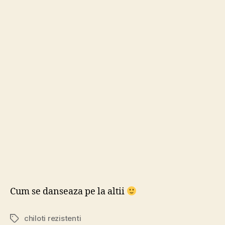
author
date
foar
rezi
Cum se danseaza pe la altii
chiloti rezistenti
Tags