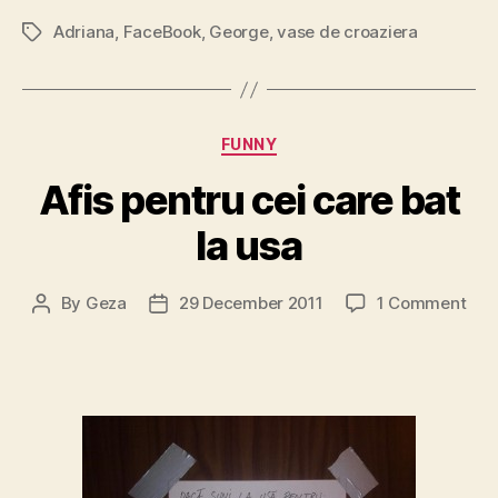
Adriana
,
FaceBook
,
George
,
vase de croaziera
Tags
Categories
FUNNY
Afis pentru cei care bat
la usa
on
By
Geza
29 December 2011
1 Comment
Post
Post
Afis
author
date
pen
cei
car
bat
la
usa