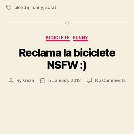
blonde
,
funny
,
sofat
Tags
Categories
BICICLETE
FUNNY
Reclama la biciclete
NSFW :)
on
By
Geza
5 January 2012
No Comments
Post
Post
Rec
author
date
la
bici
NS
:)