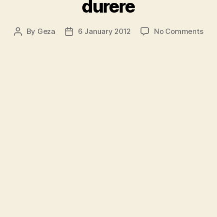
durere
on
By
Geza
6 January 2012
No Comments
Post
Post
Blo
author
date
si
sofa
–
dur