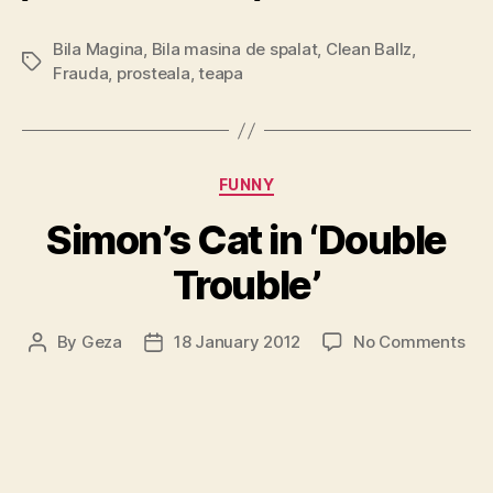
Bila Magina
,
Bila masina de spalat
,
Clean Ballz
,
Tags
Frauda
,
prosteala
,
teapa
Categories
FUNNY
Simon’s Cat in ‘Double
Trouble’
on
By
Geza
18 January 2012
No Comments
Post
Post
Sim
author
date
Cat
in
‘Do
Tro