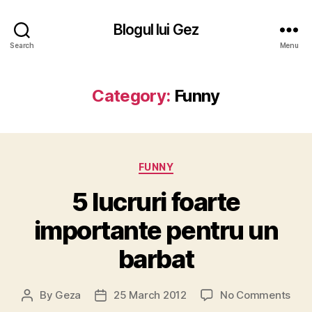
Blogul lui Gez
Search
Menu
Category:
Funny
Categories
FUNNY
5 lucruri foarte
importante pentru un
barbat
on
By
Geza
25 March 2012
No Comments
Post
Post
5
author
date