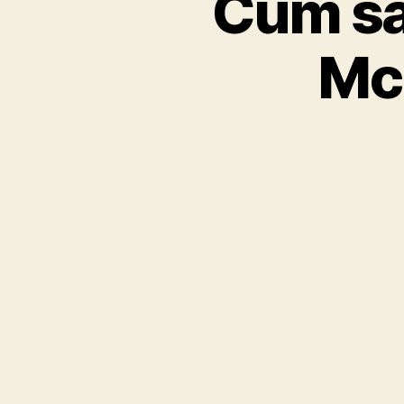
Cum sa
McD