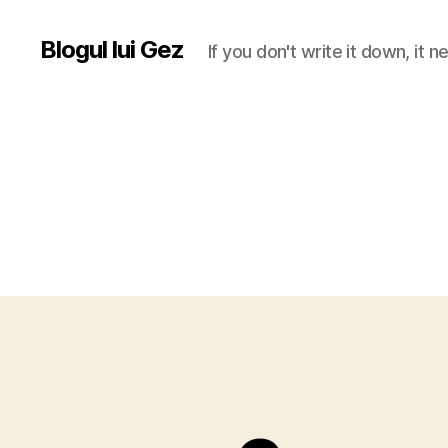
Blogul lui Gez
If you don't write it down, it