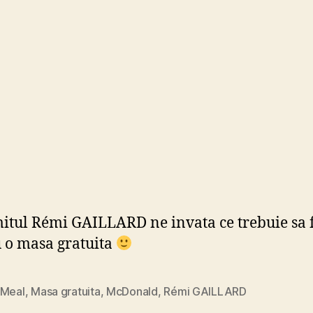
:)
tul Rémi GAILLARD ne invata ce trebuie sa
 o masa gratuita
 Meal
,
Masa gratuita
,
McDonald
,
Rémi GAILLARD