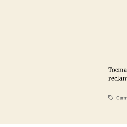
Tocmai
reclam
Carm
Tags