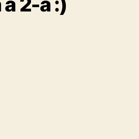
a 2-a :)
rmol
ctie
rtea