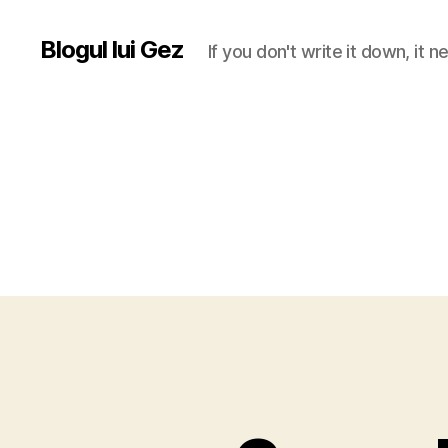
Blogul lui Gez
If you don't write it down, it