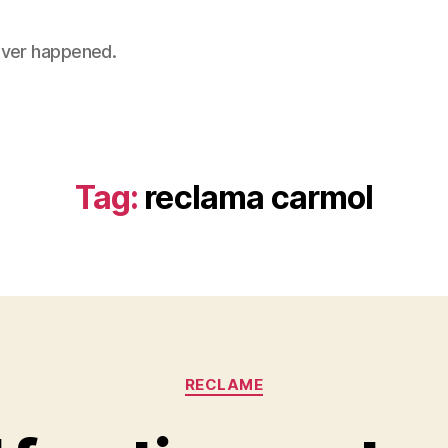
 never happened.
Tag:
reclama carmol
Categories
RECLAME