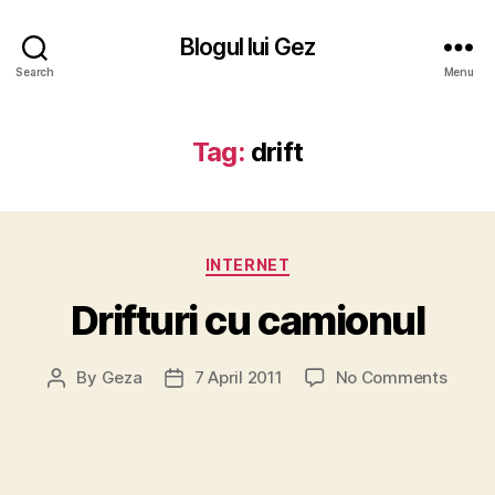
Blogul lui Gez
Search
Menu
Tag:
drift
Categories
INTERNET
Drifturi cu camionul
on
By
Geza
7 April 2011
No Comments
Post
Post
Driftur
author
date
cu
camio