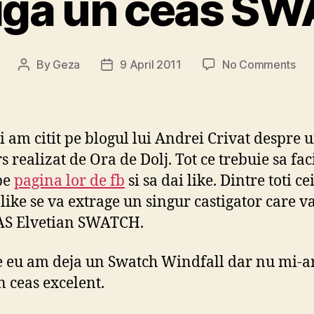
iga un ceas S
on
By
Geza
9 April 2011
No Comments
Post
Post
Cas
author
date
un
cea
SW
 am citit pe blogul lui Andrei Crivat despre 
 realizat de Ora de Dolj. Tot ce trebuie sa faci
 pe
pagina lor de fb
si sa dai like. Dintre toti ce
 like se va extrage un singur castigator care v
AS Elvetian SWATCH.
e eu am deja un Swatch Windfall dar nu mi-ar
n ceas excelent.