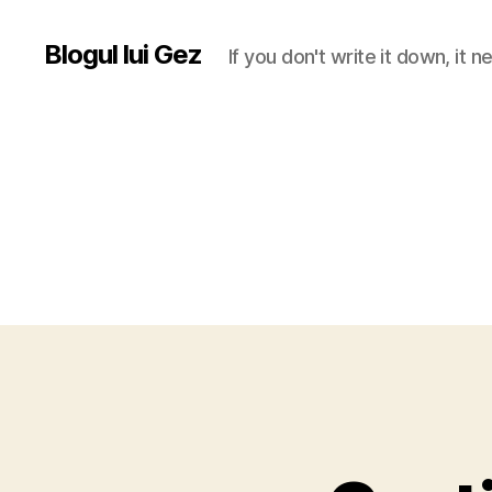
Blogul lui Gez
If you don't write it down, it