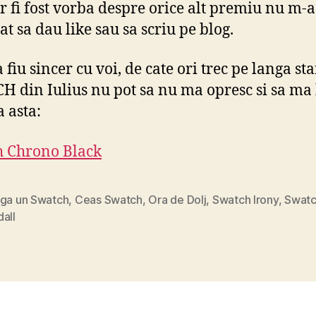
r fi fost vorba despre orice alt premiu nu m-as
at sa dau like sau sa scriu pe blog.
a fiu sincer cu voi, de cate ori trec pe langa st
 din Iulius nu pot sa nu ma opresc si sa ma
a asta:
h Chrono Black
iga un Swatch
,
Ceas Swatch
,
Ora de Dolj
,
Swatch Irony
,
Swat
all