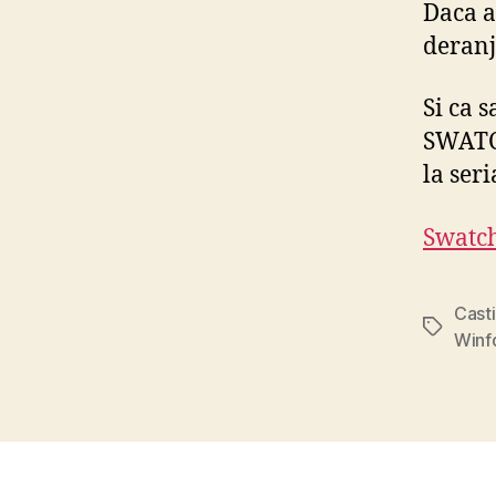
Daca a
deranj
Si ca s
SWATCH
la seri
Swatc
Cast
Tags
Winfd