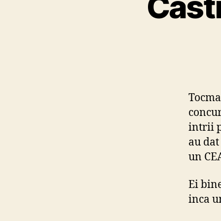
Cast
Tocmai
concurs
intrii
au dat
un CE
Ei bin
inca u