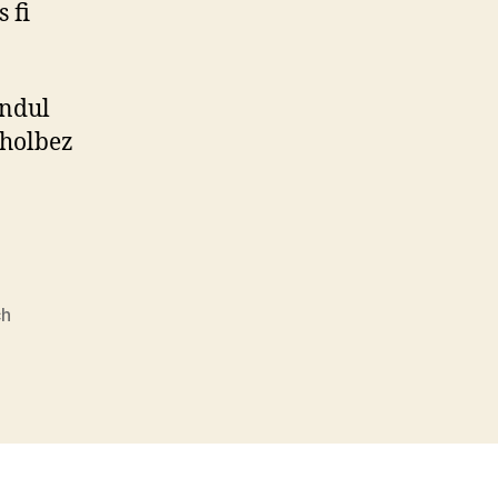
 fi
andul
 holbez
ch