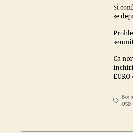
Si con
se dep
Proble
semnif
Ca nor
inchir
EURO 
Bori
Tags
USD