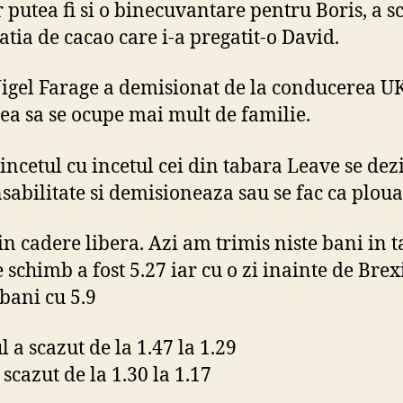
r putea fi si o binecuvantare pentru Boris, a s
atia de cacao care i-a pregatit-o David.
igel Farage a demisionat de la conducerea UK
rea sa se ocupe mai mult de familie.
 incetul cu incetul cei din tabara Leave se dez
sabilitate si demisioneaza sau se fac ca plou
in cadere libera. Azi am trimis niste bani in ta
e schimb a fost 5.27 iar cu o zi inainte de Bre
 bani cu 5.9
 a scazut de la 1.47 la 1.29
scazut de la 1.30 la 1.17