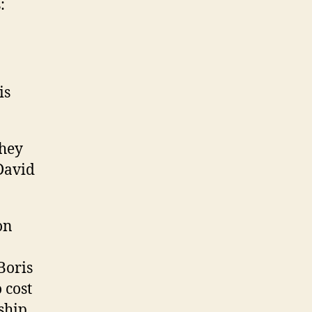
:
is
they
 David
on
Boris
 cost
ship.