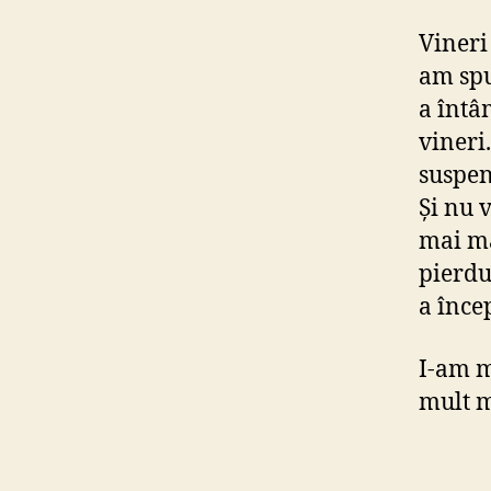
Vineri
am spu
a întâ
vineri
suspen
Și nu 
mai ma
pierdu
a înce
I-am m
mult m