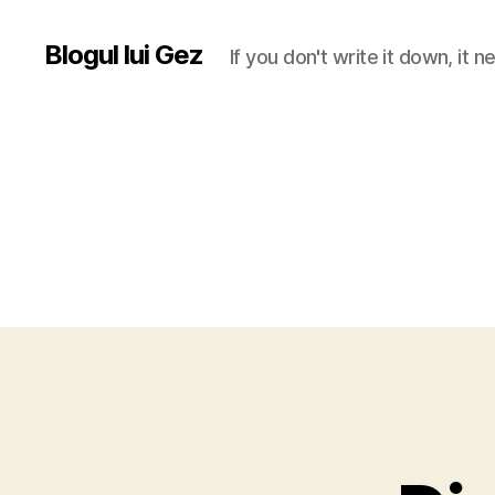
Blogul lui Gez
If you don't write it down, it