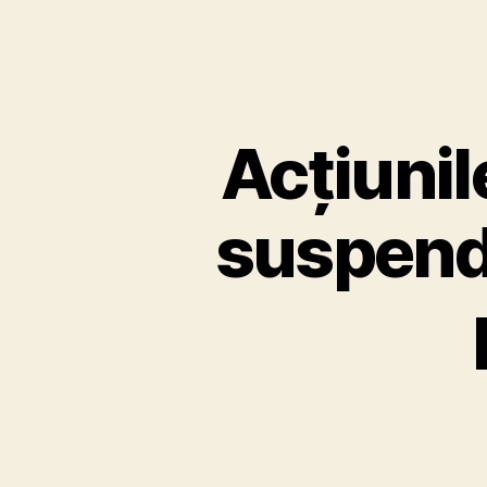
Acțiunil
suspenda