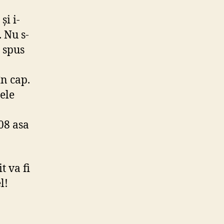
rclays
și i-
 Nu s-
st
 spus
spendate
în cap.
anzacționare
ele
rsa
n
08 asa
.
 va fi
l!