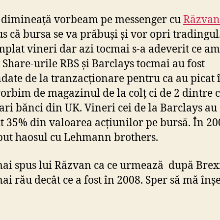
și
Ba
 dimineață vorbeam pe messenger cu
Răzvan
au
s că bursa se va prăbuși și vor opri tradingul.
fo
mplat vineri dar azi tocmai s-a adeverit ce am
su
de
. Share-urile RBS și Barclays tocmai au fost
la
date de la tranzacționare pentru ca au picat 
tr
vorbim de magazinul de la colț ci de 2 dintre c
pe
ri bănci din UK. Vineri cei de la Barclays au
bu
di
t 35% din valoarea acțiunilor pe bursă. În 20
UK
put haosul cu Lehmann brothers.
ai spus lui Răzvan ca ce urmează după Brexit
ai rău decât ce a fost în 2008. Sper să mă înșe