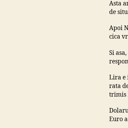
Asta a
de situ
Apoi N
cica v
Si asa,
respon
Lira e 
rata d
trimis
Dolarul
Euro a 