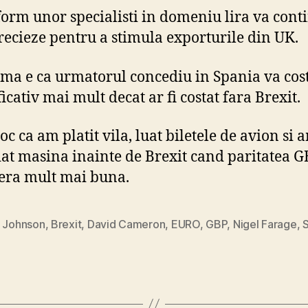
form unor specialisti in domeniu lira va cont
recieze pentru a stimula exporturile din UK.
ma e ca urmatorul concediu in Spania va cos
icativ mai mult decat ar fi costat fara Brexit.
oc ca am platit vila, luat biletele de avion si 
iat masina inainte de Brexit cand paritatea G
era mult mai buna.
s Johnson
,
Brexit
,
David Cameron
,
EURO
,
GBP
,
Nigel Farage
,