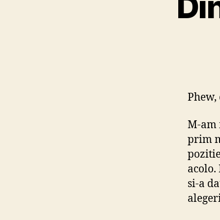
Di
Phew, 
M-am i
prim m
poziti
acolo. 
si-a d
alegeri