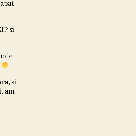
capat
IP si
ic de
a
ra, si
xit am