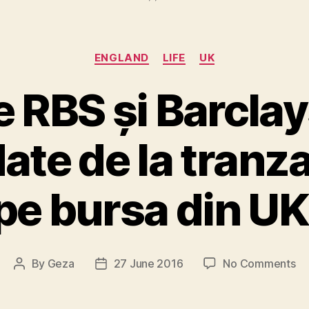
Categories
ENGLAND
LIFE
UK
e RBS și Barclay
te de la tranz
pe bursa din UK
on
By
Geza
27 June 2016
No Comments
Post
Post
Ac
author
date
RB