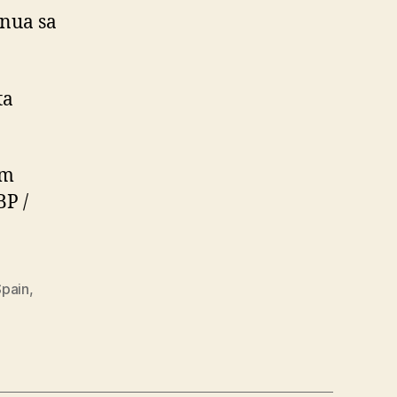
inua sa
ta
am
BP /
Spain
,