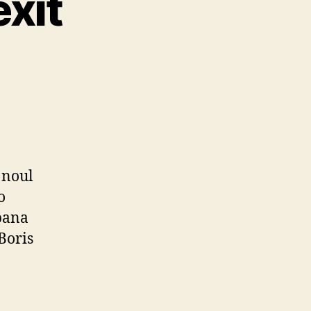
xit
pre
xit
 noul
o
 pana
 Boris