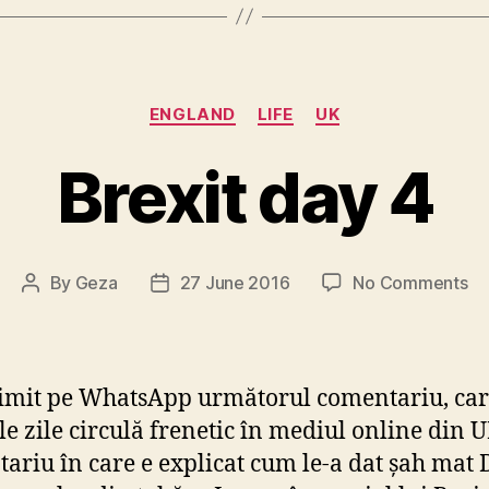
Categories
ENGLAND
LIFE
UK
Brexit day 4
on
By
Geza
27 June 2016
No Comments
Post
Post
Br
author
date
da
4
mit pe WhatsApp următorul comentariu, car
le zile circulă frenetic în mediul online din U
ariu în care e explicat cum le-a dat șah mat 