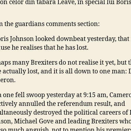
n celor din tabăra Leave, în special lui Boris
 the guardians comments section:
oris Johnson looked downbeat yesterday, that 
use he realises that he has lost.
aps many Brexiters do not realise it yet, but 
 actually lost, and it is all down to one man:
eron.
 one fell swoop yesterday at 9:15 am, Camer
ctively annulled the referendum result, and
ltaneously destroyed the political careers of 
son, Michael Gove and leading Brexiters who
so much anguish, not to mention his premier