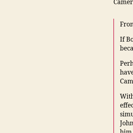
Camero
From
If B
beca
Perh
have
Cam
With
effe
simu
John
him 