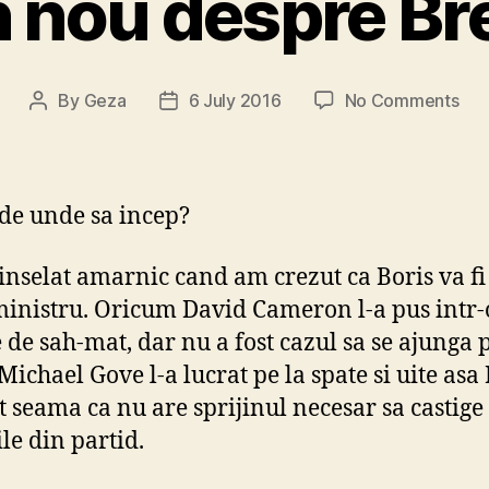
n nou despre Bre
on
By
Geza
6 July 2016
No Comments
Post
Post
Din
author
date
nou
des
Bre
de unde sa incep?
nselat amarnic cand am crezut ca Boris va fi
inistru. Oricum David Cameron l-a pus intr-
e de sah-mat, dar nu a fost cazul sa se ajunga
Michael Gove l-a lucrat pe la spate si uite asa
at seama ca nu are sprijinul necesar sa castige
le din partid.