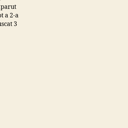
aparut
t a 2-a
uscat 3