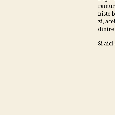
ramura
niste 
zi, ace
dintre 
Si aici