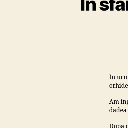
In sfa
In urm
orhidee
Am ing
dadea 
Dupa c