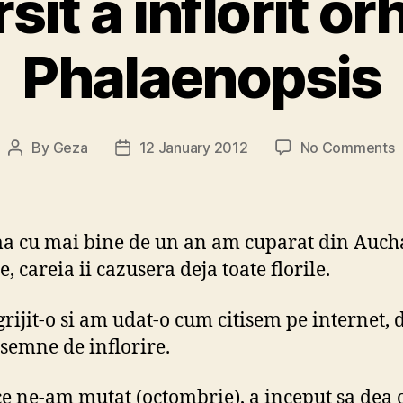
rsit a inflorit o
Phalaenopsis
o
By
Geza
12 January 2012
No Comments
Post
Post
I
author
date
s
a
i
a cu mai bine de un an am cuparat din Auch
o
, careia ii cazusera deja toate florile.
P
rijit-o si am udat-o cum citisem pe internet, 
semne de inflorire.
e ne-am mutat (octombrie), a inceput sa dea 