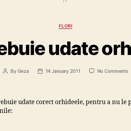
Categories
FLORI
ebuie udate orh
o
By
Geza
14 January 2011
No Comments
Post
Post
C
author
date
t
u
o
ebuie udate corect orhideele, pentru a nu le 
nile: