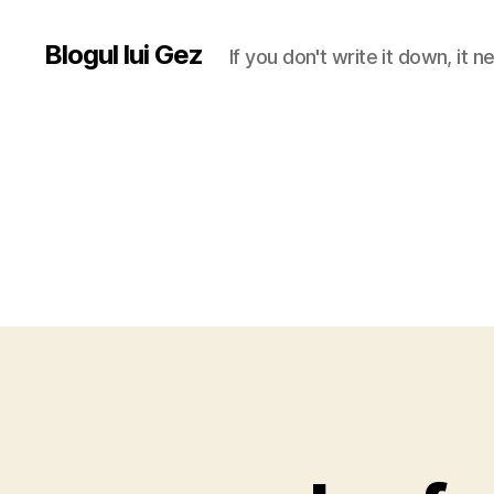
Blogul lui Gez
If you don't write it down, it