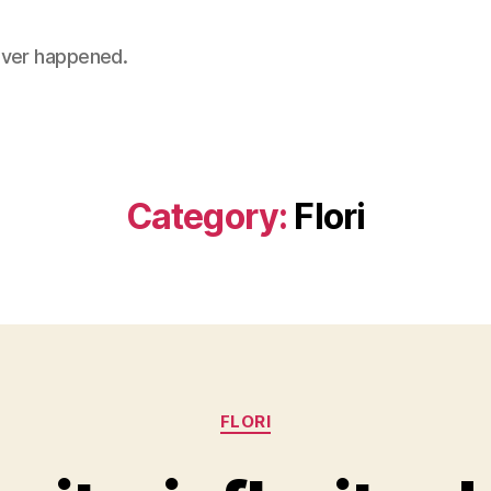
 never happened.
Category:
Flori
Categories
FLORI