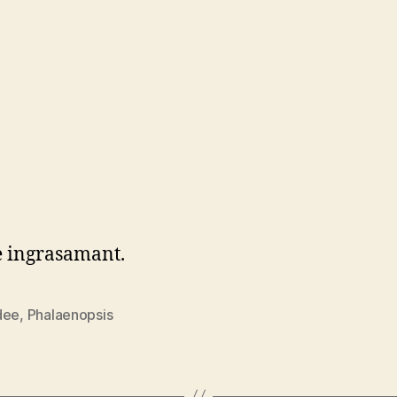
 ingrasamant.
dee
,
Phalaenopsis