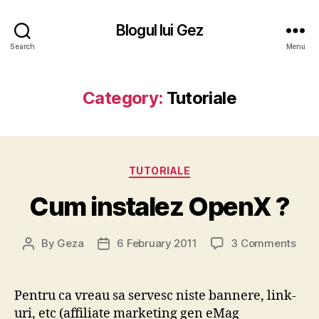
Blogul lui Gez
Search
Menu
Category:
Tutoriale
Categories
TUTORIALE
Cum instalez OpenX ?
on
By
Geza
6 February 2011
3 Comments
Post
Post
Cu
author
date
inst
Ope
Pentru ca vreau sa servesc niste bannere, link-
?
uri, etc (affiliate marketing gen eMag