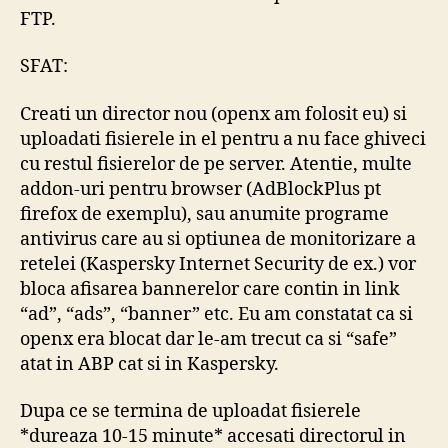
FTP.
SFAT:
Creati un director nou (openx am folosit eu) si
uploadati fisierele in el pentru a nu face ghiveci
cu restul fisierelor de pe server. Atentie, multe
addon-uri pentru browser (AdBlockPlus pt
firefox de exemplu), sau anumite programe
antivirus care au si optiunea de monitorizare a
retelei (Kaspersky Internet Security de ex.) vor
bloca afisarea bannerelor care contin in link
“ad”, “ads”, “banner” etc. Eu am constatat ca si
openx era blocat dar le-am trecut ca si “safe”
atat in ABP cat si in Kaspersky.
Dupa ce se termina de uploadat fisierele
*dureaza 10-15 minute* accesati directorul in