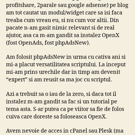
profitshare, 2parale sau google adsense) pe blog
am tot cautat un modul/widget care sa isi faca
treaba cum vreau eu, si nu cum vor altii. Din
pacate n-am gasit nimic relevant si de real
ajutor, asa ca m-am gandit sa instalez OpenX
(fost OpenAds, fost phpAdsNew).
Am folosit phpAdsNew in urma cu cativa ani si
mi-a placut versatilitatea scriptului. La inceput
mi-am prins urechile dar in timp am devenit
“expert” si am reusit sa ma joc cu scriptul.
Azi a trebuit sa o iau de la zero, si daca tot il
instalez m-am gandit sa fac si un tutorial pe
tema asta. S-ar putea ca pe viitor sa fie de folos
cuiva care doreste sa foloseasca OpenX.
Avem nevoie de acces in cPanel sau Plesk (ma