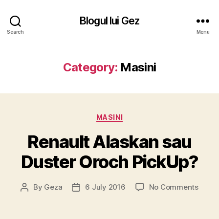
Blogul lui Gez
Search
Menu
Category:
Masini
Categories
MASINI
Renault Alaskan sau
Duster Oroch PickUp?
on
By
Geza
6 July 2016
No Comments
Post
Post
Renau
author
date
Alask
sau