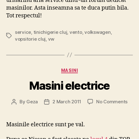
urmarind aria service dintr-un forum dedicat
masinilor. Asta inseamna sa te duca putin bila.
Tot respectul!
service
,
tinichigerie cluj
,
vento
,
volkswagen
,
Tags
vopsitorie cluj
,
vw
Categories
MASINI
Masini electrice
on
By
Geza
2 March 2011
No Comments
Post
Post
Masi
author
date
elect
Masinile electrice sunt pe val.