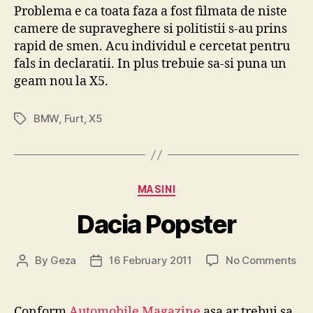
Problema e ca toata faza a fost filmata de niste
camere de supraveghere si politistii s-au prins
rapid de smen. Acu individul e cercetat pentru
fals in declaratii. In plus trebuie sa-si puna un
geam nou la X5.
BMW
,
Furt
,
X5
Tags
Categories
MASINI
Dacia Popster
on
By
Geza
16 February 2011
No Comments
Post
Post
Dac
author
date
Pop
Conform
Automobile Magazine
asa ar trebui sa