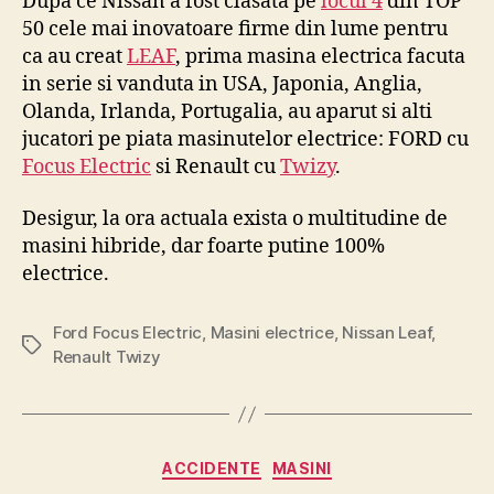
Dupa ce Nissan a fost clasata pe
locul 4
din TOP
50 cele mai inovatoare firme din lume pentru
ca au creat
LEAF
, prima masina electrica facuta
in serie si vanduta in USA, Japonia, Anglia,
Olanda, Irlanda, Portugalia, au aparut si alti
jucatori pe piata masinutelor electrice: FORD cu
Focus Electric
si Renault cu
Twizy
.
Desigur, la ora actuala exista o multitudine de
masini hibride, dar foarte putine 100%
electrice.
Ford Focus Electric
,
Masini electrice
,
Nissan Leaf
,
Tags
Renault Twizy
Categories
ACCIDENTE
MASINI