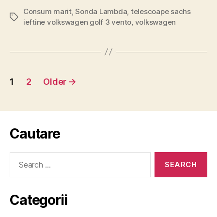
Consum marit
,
Sonda Lambda
,
telescoape sachs
Tags
ieftine volkswagen golf 3 vento
,
volkswagen
Posts
1
2
Older
→
pagination
Cautare
Search
for:
Categorii