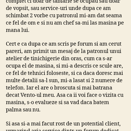
complet ci doar de tablarie se ocupau sau doar
de vopsit, sau service-uri unde dupa ce am
schimbat 2 vorbe cu patronul mi-am dat seama
ce fel de om e si nu am chef sa-mi las masina pe
mana lui.
Cert e ca dupa ce am scris pe forum si am cerut
pareri, am primit un mesaj de la patronul unui
atelier de tinichigerie din oras, cum ca s-ar
ocupa el de masina, si mi-a descris ce scule are,
ce fel de tehnici foloseste, si ca daca doresc mai
multe detalii sa-l sun, mi-a lasat si 2 numere de
telefon. Iar el are o broscuta si mai batrana
decat Vento-ul meu. Asa ca ii voi face o vizita cu
masina, s-o evalueze si sa vad daca batem
palma sau nu.
Si asa si-a mai facut rost de un potential client,