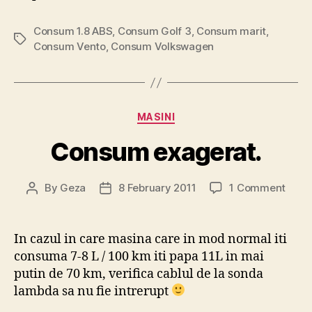
Consum 1.8 ABS
,
Consum Golf 3
,
Consum marit
,
Tags
Consum Vento
,
Consum Volkswagen
Categories
MASINI
Consum exagerat.
on
By
Geza
8 February 2011
1 Comment
Post
Post
Con
author
date
exage
In cazul in care masina care in mod normal iti
consuma 7-8 L / 100 km iti papa 11L in mai
putin de 70 km, verifica cablul de la sonda
lambda sa nu fie intrerupt