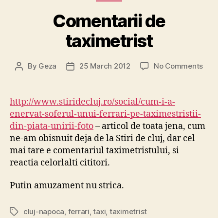
Comentarii de
taximetrist
on
By
Geza
25 March 2012
No Comments
Post
Post
Come
author
date
de
taxi
http://www.stiridecluj.ro/social/cum-i-a-
enervat-soferul-unui-ferrari-pe-taximestristii-
din-piata-unirii-foto
– articol de toata jena, cum
ne-am obisnuit deja de la Stiri de cluj, dar cel
mai tare e comentariul taximetristului, si
reactia celorlalti cititori.
Putin amuzament nu strica.
cluj-napoca
,
ferrari
,
taxi
,
taximetrist
Tags