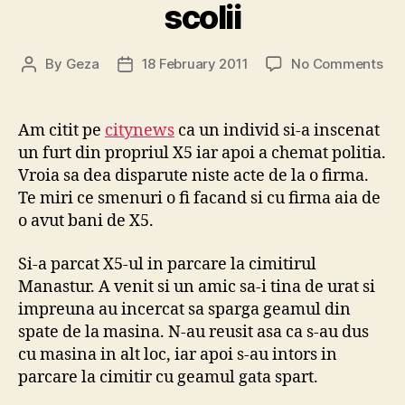
scolii
on
By
Geza
18 February 2011
No Comments
Post
Post
Cel
author
date
ma
pro
Am citit pe
citynews
ca un individ si-a inscenat
din
un furt din propriul X5 iar apoi a chemat politia.
cur
Vroia sa dea disparute niste acte de la o firma.
scol
Te miri ce smenuri o fi facand si cu firma aia de
o avut bani de X5.
Si-a parcat X5-ul in parcare la cimitirul
Manastur. A venit si un amic sa-i tina de urat si
impreuna au incercat sa sparga geamul din
spate de la masina. N-au reusit asa ca s-au dus
cu masina in alt loc, iar apoi s-au intors in
parcare la cimitir cu geamul gata spart.