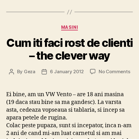
Categories
MASINI
Cum iti faci rost de clienti
– the clever way
on
By
Geza
6 January 2012
No Comments
Post
Post
Cu
author
date
iti
faci
Ei bine, am un VW Vento – are 18 ani masina
rost
(19 daca stau bine sa ma gandesc). La varsta
de
asta, cedeaza vopseaua si tablaria, si incep sa
clie
apara petele de rugina.
–
Colac peste pupaza, sunt si incepator, inca n-am
the
2 ani de cand mi-am luat carnetul si am mai
cle