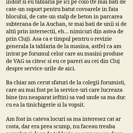
way
indoit si eu tablaria pe ici pe colo (te mai bati de
cate-un suport pentru batut covoarele in fata
blocului, de cate-un stalp de beton in parcarea
subterana de la Auchan, te mai bati de unii si de
altii prin intersectii, eh… nimicuri din astea de
prin Cluj). Asa ca e timpul pentru o revizie
generala la tablaria de la masina, astfel ca am
intrat pe forumul celor care au masini produse
de VAG sa citesc si eu ce pareri au cei din Cluj
despre service-urile de aici.
Ba chiar am cerut sfaturi de la colegii forumisti,
care au mai fost pe la service-uri care lucreaza
bine (nu neaparat ieftin) sa vad unde sa ma duc
cu ea la tinichigerie si la vopsit.
Am fost in cateva locuri sa ma interesez cat ar
costa, dar era prea scump, nu faceau treaba