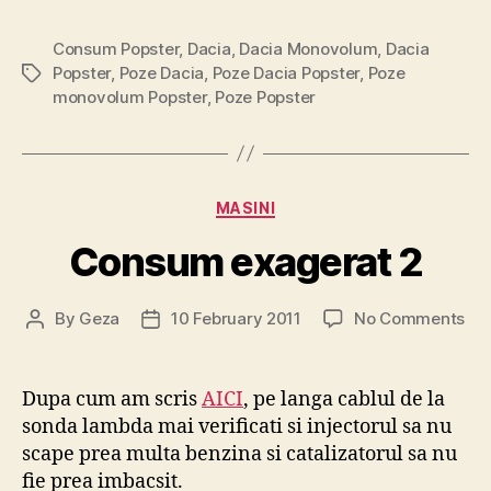
Consum Popster
,
Dacia
,
Dacia Monovolum
,
Dacia
Popster
,
Poze Dacia
,
Poze Dacia Popster
,
Poze
Tags
monovolum Popster
,
Poze Popster
Categories
MASINI
Consum exagerat 2
on
By
Geza
10 February 2011
No Comments
Post
Post
Co
author
date
exa
2
Dupa cum am scris
AICI
, pe langa cablul de la
sonda lambda mai verificati si injectorul sa nu
scape prea multa benzina si catalizatorul sa nu
fie prea imbacsit.