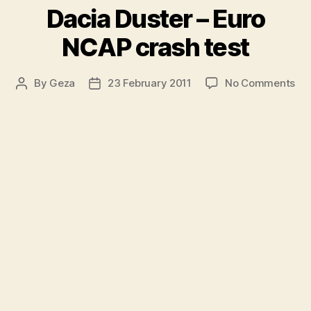
Dacia Duster – Euro
NCAP crash test
on
By
Geza
23 February 2011
No Comments
Post
Post
Da
author
date
Dus
–
Eu
NC
cr
tes