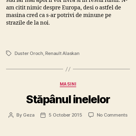
sud iar mai apoi il vor livra si in restul lumii. N-
am citit nimic despre Europa, desi o astfel de
masina cred ca s-ar potrivi de minune pe
strazile de la noi.
Duster Oroch
,
Renault Alaskan
Tags
Categories
MASINI
Stăpânul inelelor
on
By
Geza
5 October 2015
No Comments
Post
Post
Stă
author
date
inel