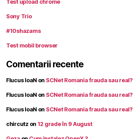
Test upload chrome
Sony Trio
#10shazams
Test mobil browser
Comentarii recente
Flucus IoaN
on
SCNet Romania frauda sau real?
Flucus IoaN
on
SCNet Romania frauda sau real?
Flucus IoaN
on
SCNet Romania frauda sau real?
chircutz
on
12 grade în 9 August
Geza
on
Cum instalez OpenX ?