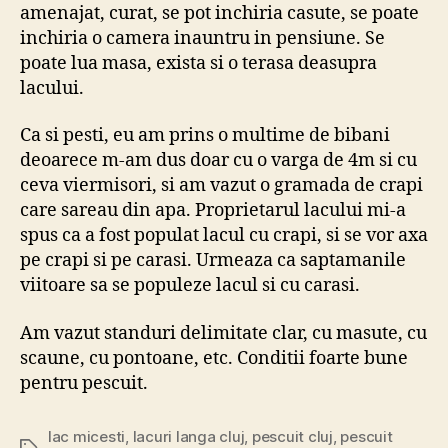
amenajat, curat, se pot inchiria casute, se poate
inchiria o camera inauntru in pensiune. Se
poate lua masa, exista si o terasa deasupra
lacului.
Ca si pesti, eu am prins o multime de bibani
deoarece m-am dus doar cu o varga de 4m si cu
ceva viermisori, si am vazut o gramada de crapi
care sareau din apa. Proprietarul lacului mi-a
spus ca a fost populat lacul cu crapi, si se vor axa
pe crapi si pe carasi. Urmeaza ca saptamanile
viitoare sa se populeze lacul si cu carasi.
Am vazut standuri delimitate clar, cu masute, cu
scaune, cu pontoane, etc. Conditii foarte bune
pentru pescuit.
lac micesti
,
lacuri langa cluj
,
pescuit cluj
,
pescuit