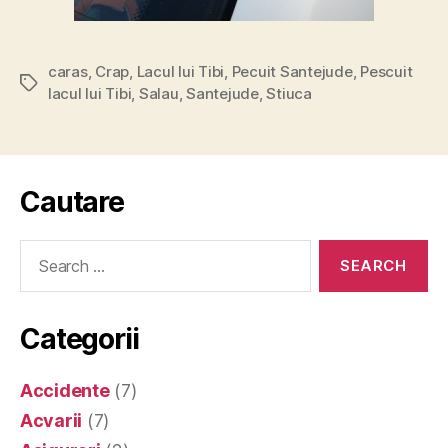
caras
,
Crap
,
Lacul lui Tibi
,
Pecuit Santejude
,
Pescuit
Tags
lacul lui Tibi
,
Salau
,
Santejude
,
Stiuca
Cautare
Search
for:
Categorii
Accidente
(7)
Acvarii
(7)