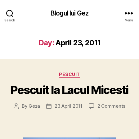
Blogul lui Gez
Search
Menu
Day:
April 23, 2011
Categories
PESCUIT
Pescuit la Lacul Micesti
on
By
Geza
23 April 2011
2 Comments
Post
Post
Pescui
author
date
la
Lacul
Micest