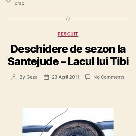
Tags
crap
Categories
PESCUIT
Deschidere de sezon la
Santejude – Lacul lui Tibi
on
By
Geza
23 April 2011
No Comments
Post
Post
Desc
author
date
de
sezo
la
Sant
–
Lacul
lui