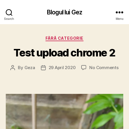
Blogul lui Gez
Search
Menu
Categories
FĂRĂ CATEGORIE
Test upload chrome 2
on
By
Geza
29 April 2020
No Comments
Post
Post
Test
author
date
uplo
chro
2