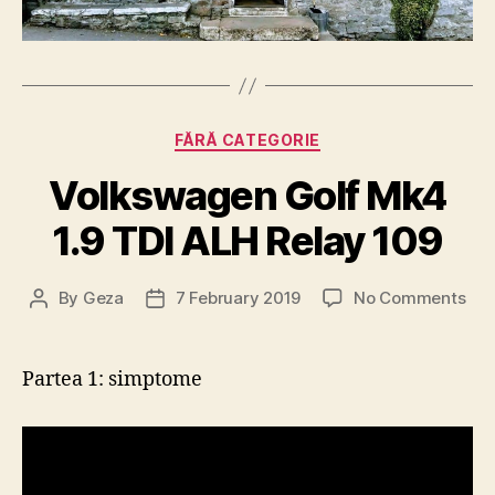
Categories
FĂRĂ CATEGORIE
Volkswagen Golf Mk4
1.9 TDI ALH Relay 109
on
By
Geza
7 February 2019
No Comments
Post
Post
Vol
author
date
Gol
Mk
Partea 1: simptome
1.9
TDI
AL
Rel
109