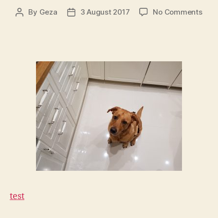
on
By
Geza
3 August 2017
No Comments
Post
Post
Test
author
date
test