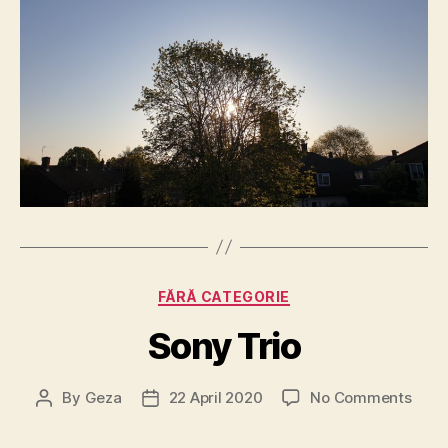
Categories
FĂRĂ CATEGORIE
Sony Trio
on
By
Geza
22 April 2020
No Comments
Post
Post
Sony
author
date
Trio