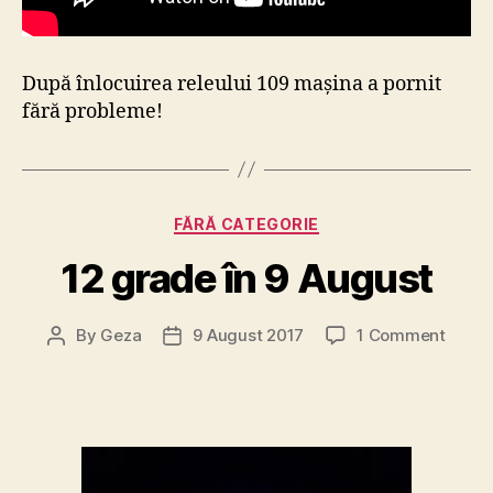
După înlocuirea releului 109 mașina a pornit
fără probleme!
Categories
FĂRĂ CATEGORIE
12 grade în 9 August
on
By
Geza
9 August 2017
1 Comment
Post
Post
12
author
date
grade
în
9
Augus