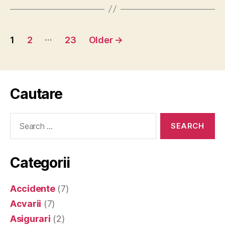
Posts
…
1
2
23
Older
→
pagination
Cautare
Search
for:
Categorii
Accidente
(7)
Acvarii
(7)
Asigurari
(2)