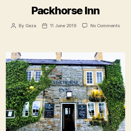
Packhorse Inn
on
By
Geza
11 June 2019
No Comments
Post
Post
Pack
author
date
Inn