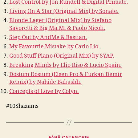
Lost Control by Jon Rundell & Digital Primate.
Living On A Star (Original Mix) by Sonate.
Blonde Lager (Original Mix) by Stefano
Savoretti & Big Ma.Mi & Paolo Nicoli.
Step Out by AndMe & Bastian.
My Favourtie Mistake by Carlo Lio.
Good Stuff Piano (Original Mix) by SYAP.
Breaking Minds by Elio Riso & Lucio Spain.
Dostum Dostum (Elsen Pro & Furkan Demir
Remix) by Nahide Babashlı.
Concepts of Love by Colyn.
#10Shazams
Categories
FĂRĂ CATEGORIE