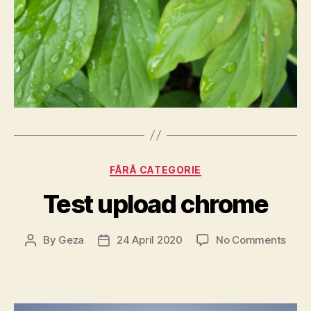
Categories
FĂRĂ CATEGORIE
Test upload chrome
on
By
Geza
24 April 2020
No Comments
Post
Post
Test
author
date
uplo
chro