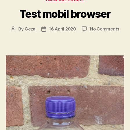
Test mobil browser
on
By
Geza
16 April 2020
No Comments
Post
Post
Test
author
date
mobi
brow