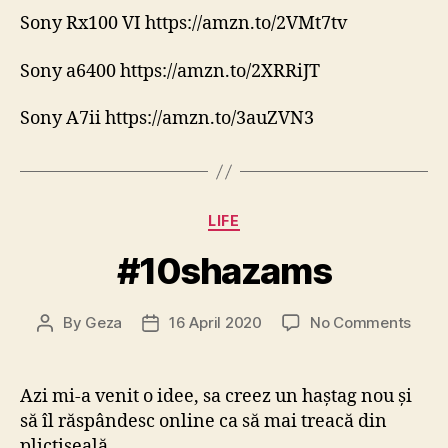
Sony Rx100 VI https://amzn.to/2VMt7tv
Sony a6400 https://amzn.to/2XRRiJT
Sony A7ii https://amzn.to/3auZVN3
Categories
LIFE
#10shazams
on
By
Geza
16 April 2020
No Comments
Post
Post
#10s
author
date
Azi mi-a venit o idee, sa creez un haștag nou și
să îl răspândesc online ca să mai treacă din
plictiseală.