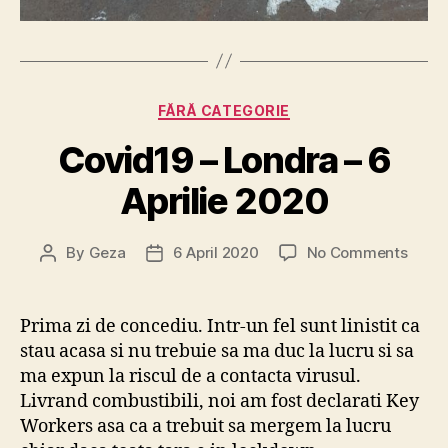
Categories
FĂRĂ CATEGORIE
Covid19 – Londra – 6
Aprilie 2020
on
By
Geza
6 April 2020
No Comments
Post
Post
Covid
author
date
–
Londr
Prima zi de concediu. Intr-un fel sunt linistit ca
–
stau acasa si nu trebuie sa ma duc la lucru si sa
6
ma expun la riscul de a contacta virusul.
Aprili
Livrand combustibili, noi am fost declarati Key
2020
Workers asa ca a trebuit sa mergem la lucru