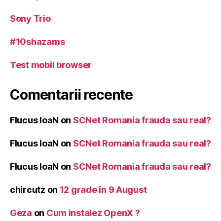
Sony Trio
#10shazams
Test mobil browser
Comentarii recente
Flucus IoaN
on
SCNet Romania frauda sau real?
Flucus IoaN
on
SCNet Romania frauda sau real?
Flucus IoaN
on
SCNet Romania frauda sau real?
chircutz
on
12 grade în 9 August
Geza
on
Cum instalez OpenX ?