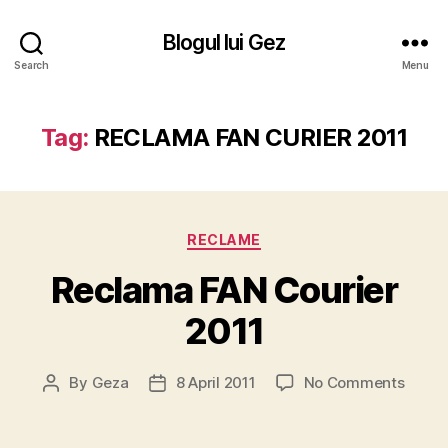
Blogul lui Gez
Search
Menu
Tag:
RECLAMA FAN CURIER 2011
Categories
RECLAME
Reclama FAN Courier
2011
on
By
Geza
8 April 2011
No Comments
Post
Post
Recla
author
date
FAN
Couri