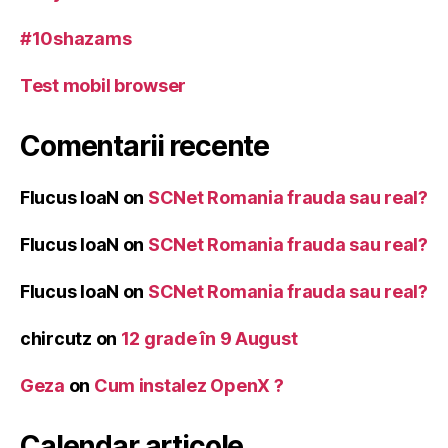
#10shazams
Test mobil browser
Comentarii recente
Flucus IoaN
on
SCNet Romania frauda sau real?
Flucus IoaN
on
SCNet Romania frauda sau real?
Flucus IoaN
on
SCNet Romania frauda sau real?
chircutz
on
12 grade în 9 August
Geza
on
Cum instalez OpenX ?
Calendar articole