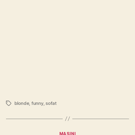
–
dur
blonde
,
funny
,
sofat
Tags
Categories
MASINI