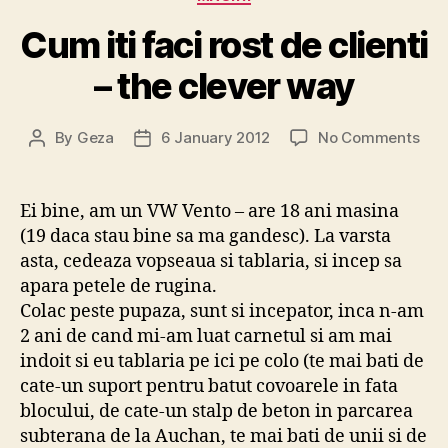
Cum iti faci rost de clienti
– the clever way
on
By
Geza
6 January 2012
No Comments
Post
Post
Cu
author
date
iti
faci
Ei bine, am un VW Vento – are 18 ani masina
rost
(19 daca stau bine sa ma gandesc). La varsta
de
asta, cedeaza vopseaua si tablaria, si incep sa
clie
apara petele de rugina.
–
Colac peste pupaza, sunt si incepator, inca n-am
the
2 ani de cand mi-am luat carnetul si am mai
cle
way
indoit si eu tablaria pe ici pe colo (te mai bati de
cate-un suport pentru batut covoarele in fata
blocului, de cate-un stalp de beton in parcarea
subterana de la Auchan, te mai bati de unii si de