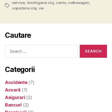
service
,
tinichigerie cluj
,
vento
,
volkswagen
,
Tags
vopsitorie cluj
,
vw
Cautare
Search
for:
Categorii
Accidente
(7)
Acvarii
(7)
Asigurari
(2)
Bancuri
(2)