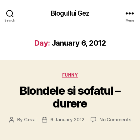
Blogul lui Gez
Search
Menu
Day:
January 6, 2012
Categories
FUNNY
Blondele si sofatul –
durere
on
By
Geza
6 January 2012
No Comments
Post
Post
Blo
author
date
si
sofa