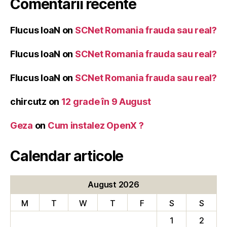
Comentarii recente
Flucus IoaN
on
SCNet Romania frauda sau real?
Flucus IoaN
on
SCNet Romania frauda sau real?
Flucus IoaN
on
SCNet Romania frauda sau real?
chircutz
on
12 grade în 9 August
Geza
on
Cum instalez OpenX ?
Calendar articole
August 2026
M
T
W
T
F
S
S
1
2