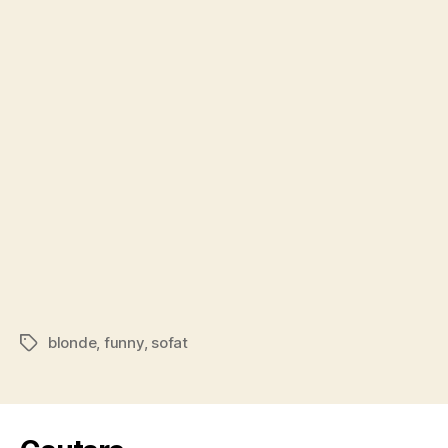
–
dur
blonde
,
funny
,
sofat
Tags