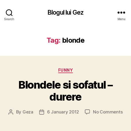
Blogul lui Gez
Search
Menu
Tag:
blonde
Categories
FUNNY
Blondele si sofatul –
durere
on
By
Geza
6 January 2012
No Comments
Post
Post
Blo
author
date
si
sofa