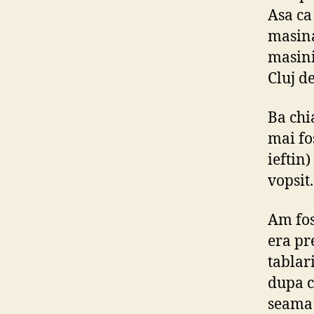
Asa ca
masina
masini
Cluj de
Ba chi
mai fo
ieftin)
vopsit.
Am fos
era pr
tablar
dupa c
seama 