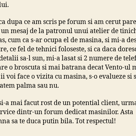
ui.
 ca dupa ce am scris pe forum si am cerut par
 un mesaj de la patronul unui atelier de tinic
as, cum ca s-ar ocupa el de masina, si mi-a des
re, ce fel de tehnici foloseste, si ca daca dore
detalii sa-l sun, mi-a lasat si 2 numere de tele
 are o broscuta si mai batrana decat Vento-ul 
ii voi face o vizita cu masina, s-o evalueze si 
atem palma sau nu.
 si-a mai facut rost de un potential client, ur
ervice dintr-un forum dedicat masinilor. Asta
na sa te duca putin bila. Tot respectul!