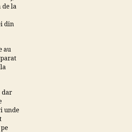
 de la
i din
e au
aparat
 la
, dar
e
ri unde
t
 pe