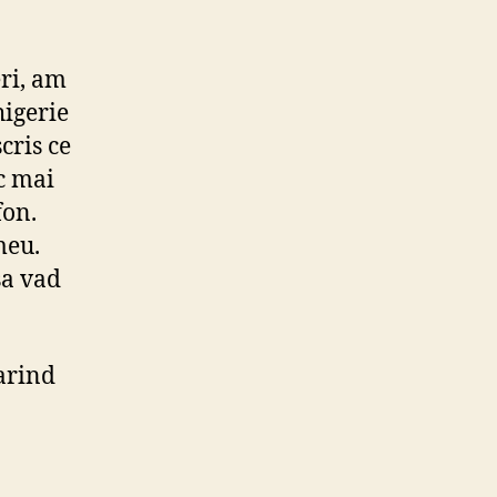
eri, am
higerie
cris ce
sc mai
fon.
meu.
sa vad
marind