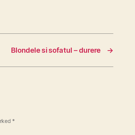
Blondele si sofatul – durere
→
arked
*