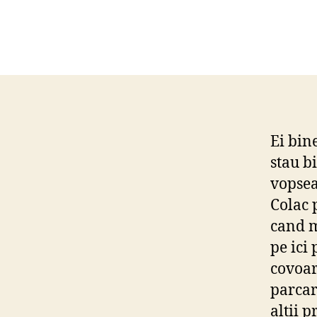
Ei bin
stau b
vopsea
Colac 
cand m
pe ici
covoar
parcar
altii p