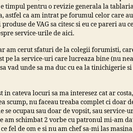
 e timpul pentru o revizie generala la tablaria
, astfel ca am intrat pe forumul celor care au
 produse de VAG sa citesc si eu ce pareri au ce
spre service-urile de aici.
ar am cerut sfaturi de la colegii forumisti, car
st pe la service-uri care lucreaza bine (nu ne
 sa vad unde sa ma duc cu ea la tinichigerie si
t in cateva locuri sa ma interesez cat ar costa
ea scump, nu faceau treaba complet ci doar d
ie se ocupau sau doar de vopsit, sau service-u
e am schimbat 2 vorbe cu patronul mi-am da
ce fel de om e si nu am chef sa-mi las masina