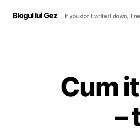
Blogul lui Gez
If you don't write it down, it
Cum iti
– 