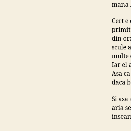
mana l
Cert e
primit
din or
scule a
multe 
Iar el
Asa ca 
daca b
Si asa
aria s
inseam