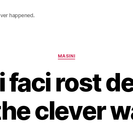
 never happened.
Categories
MASINI
 faci rost de
the clever 