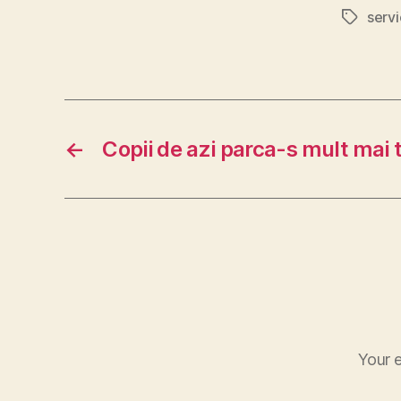
serv
Tags
←
Copii de azi parca-s mult mai t
Your e