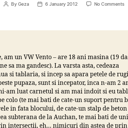
o
By
Geza
6 January 2012
No Comments
Post
Post
C
author
date
iti
fa
r
d
cl
–
e, am un VW Vento – are 18 ani masina (19 d
t
ine sa ma gandesc). La varsta asta, cedeaza
c
w
ua si tablaria, si incep sa apara petele de rug
peste pupaza, sunt si incepator, inca n-am 2 a
i-am luat carnetul si am mai indoit si eu tab
 pe colo (te mai bati de cate-un suport pentru 
ele in fata blocului, de cate-un stalp de beton
ea subterana de la Auchan, te mai bati de unii
rin intersectii, eh… nimicuri din astea de prin 