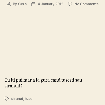
on
By
Geza
4 January 2012
No Comments
Post
Post
Ce
author
date
se
int
can
altii
tus
sau
str
pe
lan
tine
si
nu
pun
Tu iti pui mana la gura cand tusesti sau
ma
stranuti?
la
gur
stranut
,
tuse
Tags