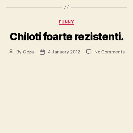
Categories
FUNNY
Chiloti foarte rezistenti.
on
By
Geza
4 January 2012
No Comments
Post
Post
Chil
author
date
foar
rezi