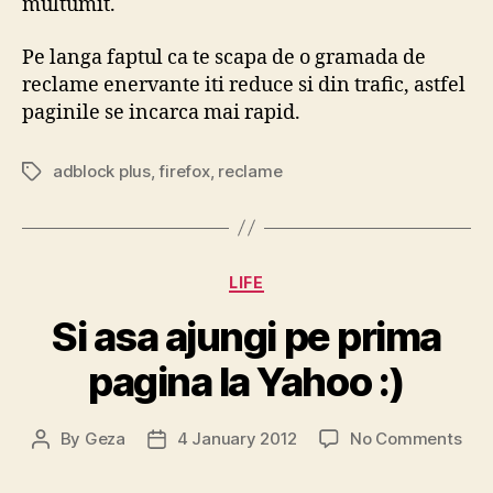
multumit.
Pe langa faptul ca te scapa de o gramada de
reclame enervante iti reduce si din trafic, astfel
paginile se incarca mai rapid.
adblock plus
,
firefox
,
reclame
Tags
Categories
LIFE
Si asa ajungi pe prima
pagina la Yahoo :)
on
By
Geza
4 January 2012
No Comments
Post
Post
Si
author
date
asa