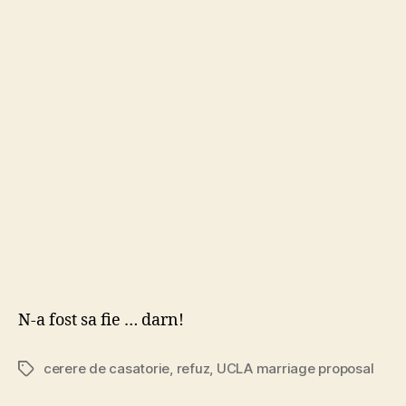
ajun
pe
pri
pag
la
Yah
:)
N-a fost sa fie … darn!
cerere de casatorie
,
refuz
,
UCLA marriage proposal
Tags