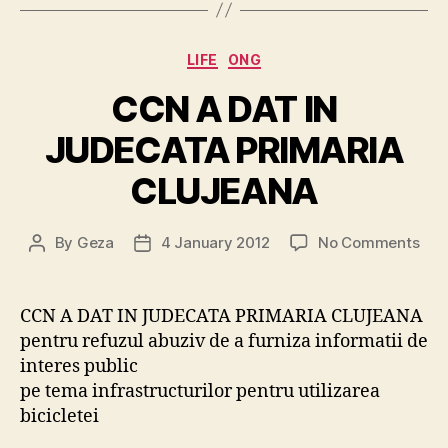
Categories
LIFE
ONG
CCN A DAT IN
JUDECATA PRIMARIA
CLUJEANA
on
By
Geza
4 January 2012
No Comments
Post
Post
CC
author
date
A
DAT
CCN A DAT IN JUDECATA PRIMARIA CLUJEANA
IN
pentru refuzul abuziv de a furniza informatii de
JUD
interes public
PRI
pe tema infrastructurilor pentru utilizarea
CLU
bicicletei