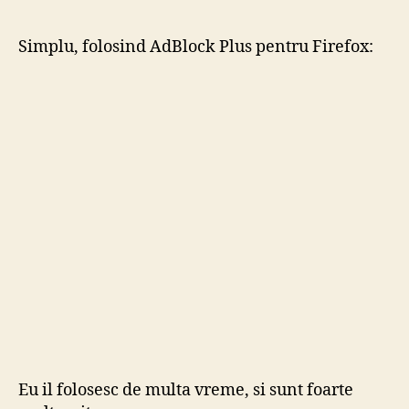
author
date
sca
de
Simplu, folosind AdBlock Plus pentru Firefox:
rec
de
pe
web
uri?
Eu il folosesc de multa vreme, si sunt foarte