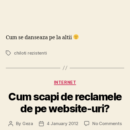
Cum se danseaza pe la altii
chiloti rezistenti
Tags
Categories
INTERNET
Cum scapi de reclamele
de pe website-uri?
on
By
Geza
4 January 2012
No Comments
Post
Post
Cu