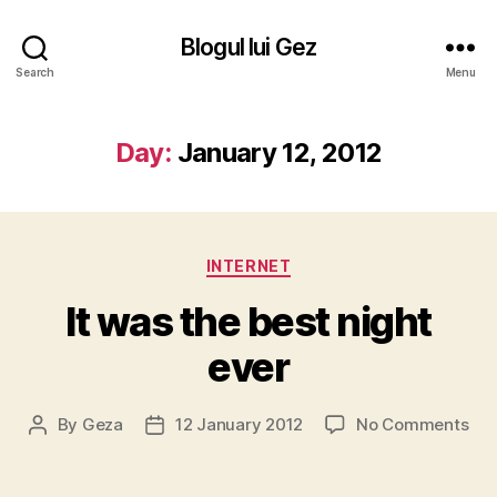
Blogul lui Gez
Search
Menu
Day:
January 12, 2012
Categories
INTERNET
It was the best night
ever
on
By
Geza
12 January 2012
No Comments
Post
Post
It
author
date
wa
the