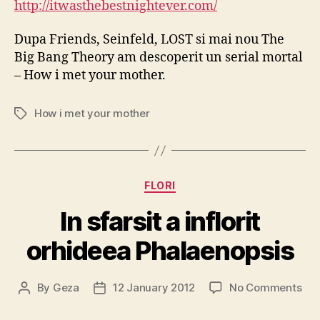
http://itwasthebestnightever.com/
bes
nig
Dupa Friends, Seinfeld, LOST si mai nou The
eve
Big Bang Theory am descoperit un serial mortal
– How i met your mother.
How i met your mother
Tags
Categories
FLORI
In sfarsit a inflorit
orhideea Phalaenopsis
on
By
Geza
12 January 2012
No Comments
Post
Post
In
author
date
sfar