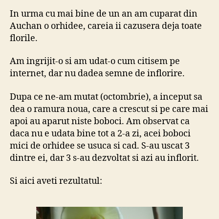
a
In urma cu mai bine de un an am cuparat din
infl
Auchan o orhidee, careia ii cazusera deja toate
orh
florile.
Pha
Am ingrijit-o si am udat-o cum citisem pe
internet, dar nu dadea semne de inflorire.
Dupa ce ne-am mutat (octombrie), a inceput sa
dea o ramura noua, care a crescut si pe care mai
apoi au aparut niste boboci. Am observat ca
daca nu e udata bine tot a 2-a zi, acei boboci
mici de orhidee se usuca si cad. S-au uscat 3
dintre ei, dar 3 s-au dezvoltat si azi au inflorit.
Si aici aveti rezultatul: