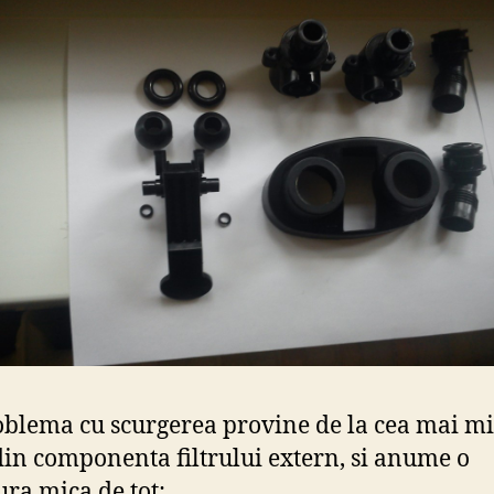
oblema cu scurgerea provine de la cea mai m
din componenta filtrului extern, si anume o
ura mica de tot: