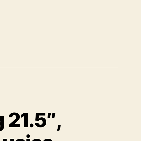
 21.5″,