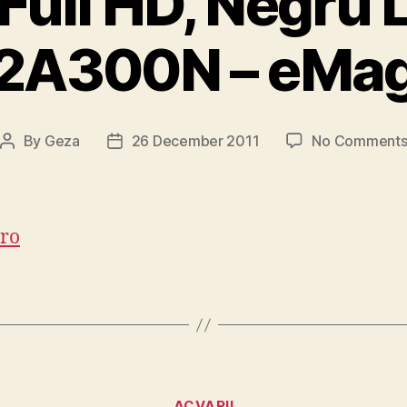
Full HD, Negru 
2A300N – eMag
By
Geza
26 December 2011
No Comment
Post
Post
author
date
ro
Categories
ACVARII