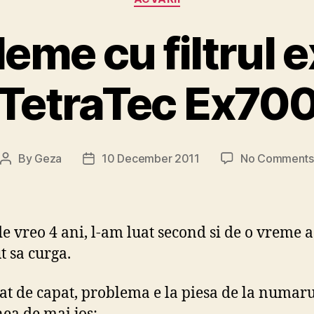
eme cu filtrul 
TetraTec Ex70
By
Geza
10 December 2011
No Comments
Post
Post
author
date
de vreo 4 ani, l-am luat second si de o vreme a
t sa curga.
at de capat, problema e la piesa de la numaru