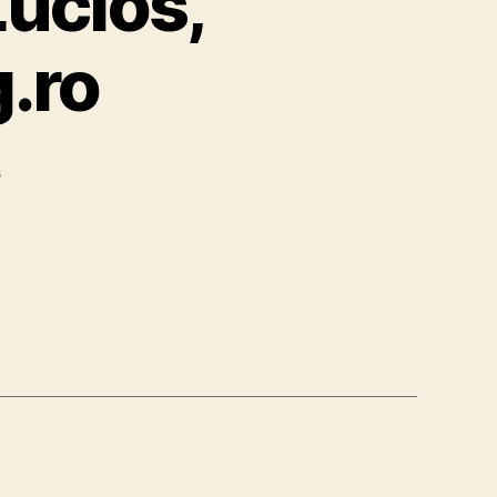
Lucios,
.ro
on
s
Monitor
LED
Samsung
21.5″,
Wide,
Full
HD,
Negru
Lucios,
S22A300N
–
eMag.ro