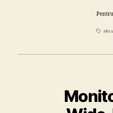
Pentru 
afis 
Tags
Monito