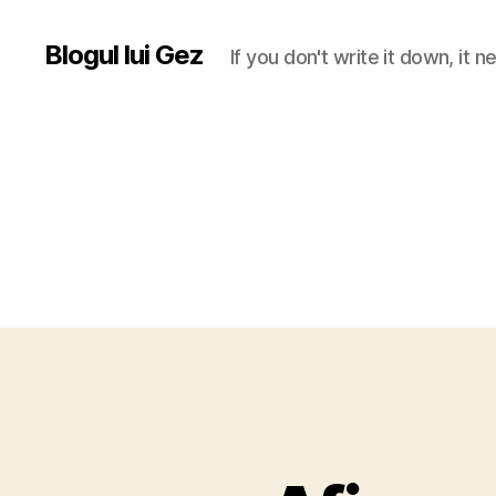
Blogul lui Gez
If you don't write it down, it