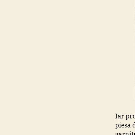
Iar pr
piesa 
garnit