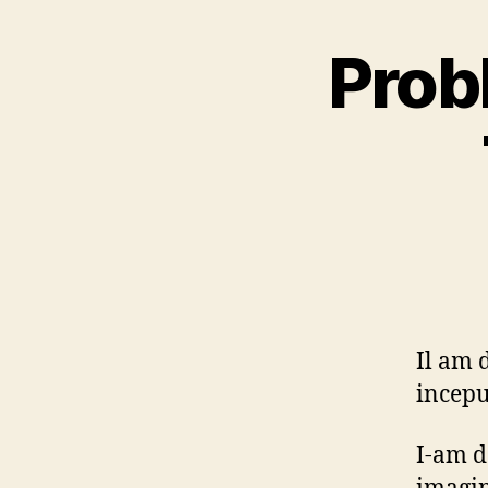
Probl
Il am 
incepu
I-am d