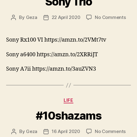
Sony Trio
on
By
Geza
22 April 2020
No Comments
Post
Post
Sony
author
date
Trio
Sony Rx100 VI https://amzn.to/2VMt7tv
Sony a6400 https://amzn.to/2XRRiJT
Sony A7ii https://amzn.to/3auZVN3
Categories
LIFE
#10shazams
on
By
Geza
16 April 2020
No Comments
Post
Post