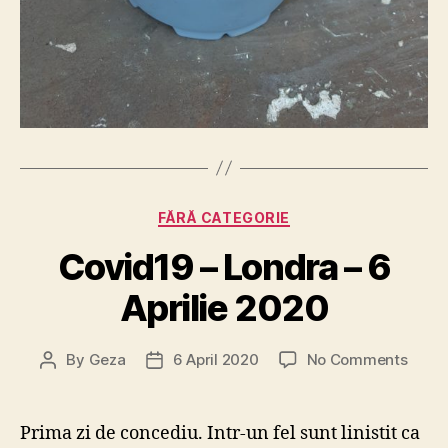
Categories
FĂRĂ CATEGORIE
Covid19 – Londra – 6
Aprilie 2020
on
By
Geza
6 April 2020
No Comments
Post
Post
Covid
author
date
–
Londr
Prima zi de concediu. Intr-un fel sunt linistit ca
–