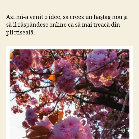
#10s
author
date
Azi mi-a venit o idee, sa creez un haștag nou și
să îl răspândesc online ca să mai treacă din
plictiseală.