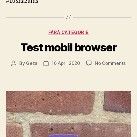
#10Shazams
Categories
FĂRĂ CATEGORIE
Test mobil browser
on
By
Geza
16 April 2020
No Comments
Post
Post
Test
author
date
mobi
brow