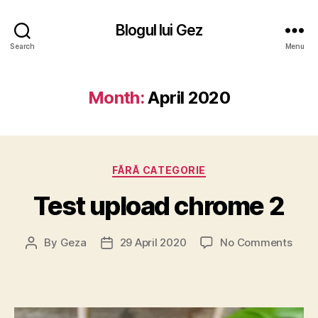
Blogul lui Gez
Search
Menu
Month:
April 2020
Categories
FĂRĂ CATEGORIE
Test upload chrome 2
on
By
Geza
29 April 2020
No Comments
Post
Post
Test
author
date
uplo
chro
2