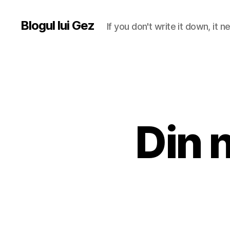
Blogul lui Gez
If you don't write it down, it
Din 