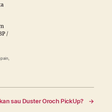
ta
am
BP /
Spain
,
skan sau Duster Oroch PickUp?
→