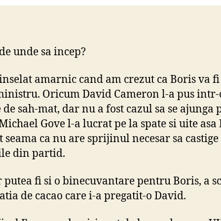
Bre
de unde sa incep?
nselat amarnic cand am crezut ca Boris va fi
inistru. Oricum David Cameron l-a pus intr-
e de sah-mat, dar nu a fost cazul sa se ajunga
Michael Gove l-a lucrat pe la spate si uite asa
at seama ca nu are sprijinul necesar sa castige
le din partid.
r putea fi si o binecuvantare pentru Boris, a s
atia de cacao care i-a pregatit-o David.