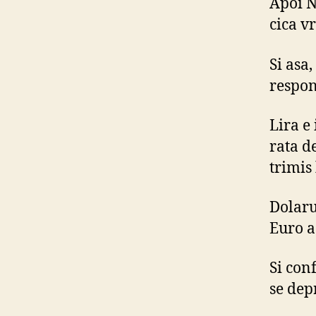
Apoi N
cica v
Si asa,
respon
Lira e 
rata d
trimis
Dolarul
Euro a 
Si con
se dep