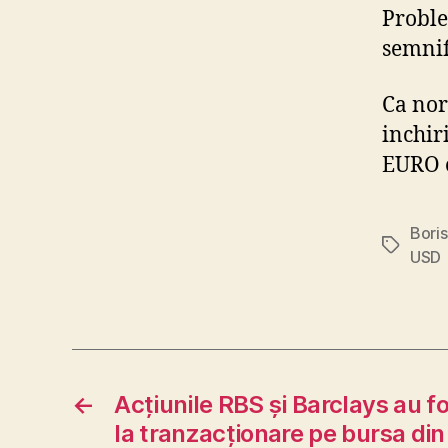
Proble
semnif
Ca nor
inchir
EURO 
Bori
Tags
USD
←
Acțiunile RBS și Barclays au 
la tranzacționare pe bursa din