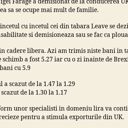
igel Farage a demisionat de la conducerea UK
rea sa se ocupe mai mult de familie.
 incetul cu incetul cei din tabara Leave se dez
sabilitate si demisioneaza sau se fac ca plou
in cadere libera. Azi am trimis niste bani in ta
e schimb a fost 5.27 iar cu o zi inainte de Bre
 bani cu 5.9
 a scazut de la 1.47 la 1.29
scazut de la 1.30 la 1.17
form unor specialisti in domeniu lira va cont
recieze pentru a stimula exporturile din UK.