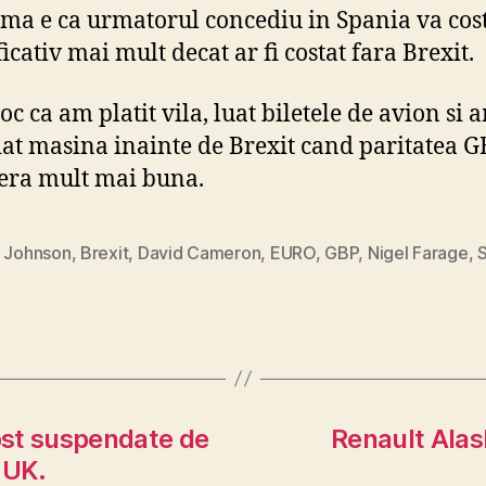
ma e ca urmatorul concediu in Spania va cos
icativ mai mult decat ar fi costat fara Brexit.
oc ca am platit vila, luat biletele de avion si 
iat masina inainte de Brexit cand paritatea G
era mult mai buna.
s Johnson
,
Brexit
,
David Cameron
,
EURO
,
GBP
,
Nigel Farage
,
fost suspendate de
Renault Ala
 UK.