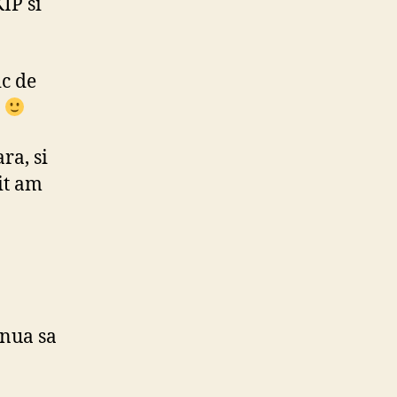
IP si
ic de
a
ra, si
xit am
inua sa