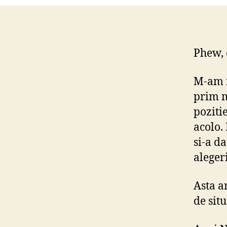
Phew, 
M-am i
prim m
poziti
acolo. 
si-a d
alegeri
Asta a
de situ