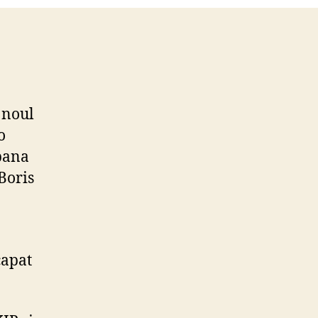
xit
 noul
o
 pana
 Boris
capat