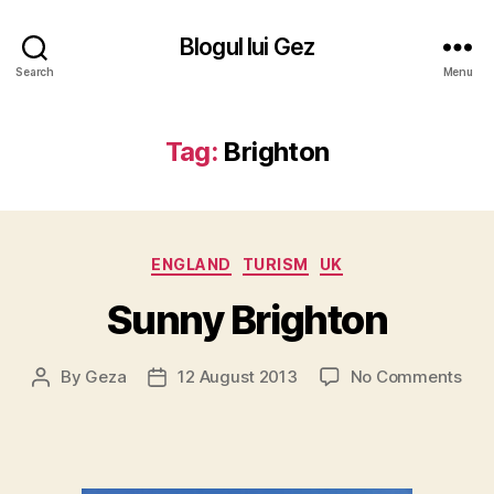
Blogul lui Gez
Search
Menu
Tag:
Brighton
Categories
ENGLAND
TURISM
UK
Sunny Brighton
on
By
Geza
12 August 2013
No Comments
Post
Post
Sun
author
date
Bri