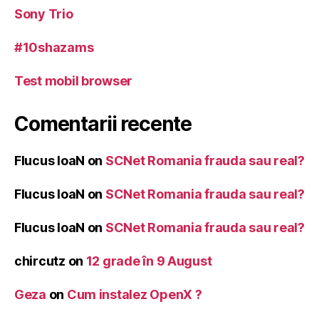
Sony Trio
#10shazams
Test mobil browser
Comentarii recente
Flucus IoaN
on
SCNet Romania frauda sau real?
Flucus IoaN
on
SCNet Romania frauda sau real?
Flucus IoaN
on
SCNet Romania frauda sau real?
chircutz
on
12 grade în 9 August
Geza
on
Cum instalez OpenX ?