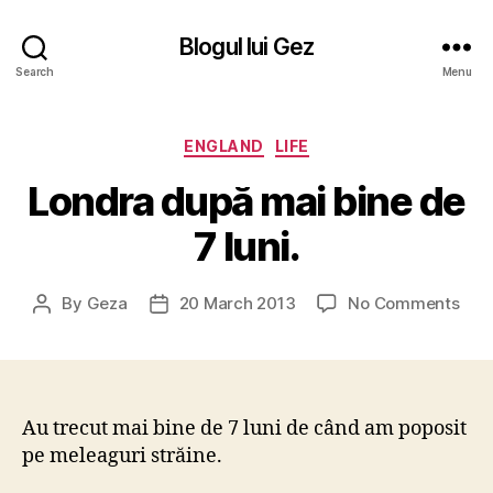
Blogul lui Gez
Search
Menu
Categories
ENGLAND
LIFE
Londra după mai bine de
7 luni.
on
By
Geza
20 March 2013
No Comments
Post
Post
Lon
author
date
dup
mai
bine
de
Au trecut mai bine de 7 luni de când am poposit
7
pe meleaguri străine.
luni.