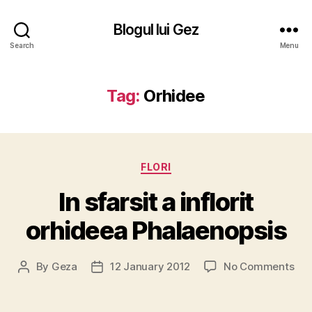
Blogul lui Gez
Search
Menu
Tag:
Orhidee
Categories
FLORI
In sfarsit a inflorit
orhideea Phalaenopsis
on
By
Geza
12 January 2012
No Comments
Post
Post
In
author
date
sfar
a