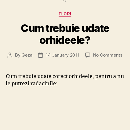
Categories
FLORI
Cum trebuie udate
orhideele?
on
By
Geza
14 January 2011
No Comments
Post
Post
Cu
author
date
tre
uda
Cum trebuie udate corect orhideele, pentru a nu
orh
le putrezi radacinile: