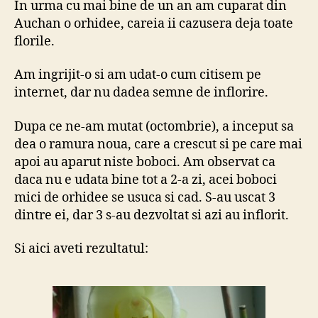
In urma cu mai bine de un an am cuparat din
infl
Auchan o orhidee, careia ii cazusera deja toate
orh
florile.
Pha
Am ingrijit-o si am udat-o cum citisem pe
internet, dar nu dadea semne de inflorire.
Dupa ce ne-am mutat (octombrie), a inceput sa
dea o ramura noua, care a crescut si pe care mai
apoi au aparut niste boboci. Am observat ca
daca nu e udata bine tot a 2-a zi, acei boboci
mici de orhidee se usuca si cad. S-au uscat 3
dintre ei, dar 3 s-au dezvoltat si azi au inflorit.
Si aici aveti rezultatul: