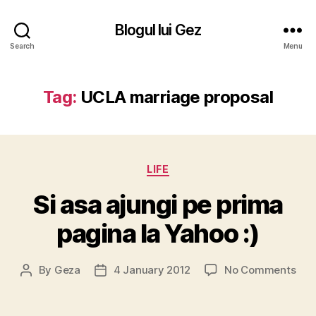
Blogul lui Gez
Search
Menu
Tag:
UCLA marriage proposal
Categories
LIFE
Si asa ajungi pe prima
pagina la Yahoo :)
on
By
Geza
4 January 2012
No Comments
Post
Post
Si
author
date
asa
ajun