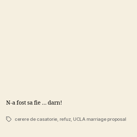
pe
pri
pag
la
Yah
:)
N-a fost sa fie … darn!
cerere de casatorie
,
refuz
,
UCLA marriage proposal
Tags