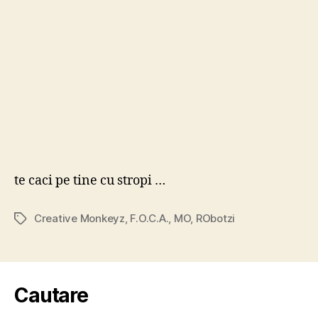
te caci pe tine cu stropi …
Creative Monkeyz
,
F.O.C.A.
,
MO
,
RObotzi
Tags
Cautare