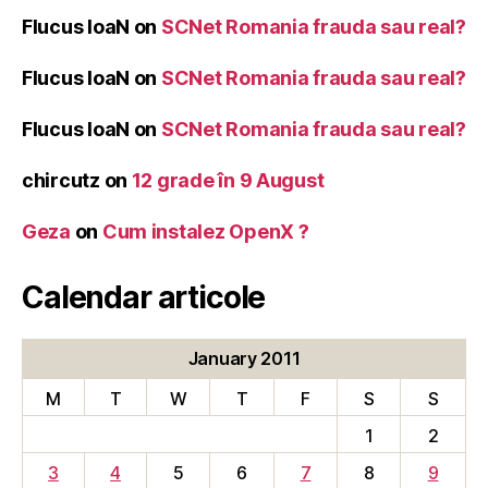
Flucus IoaN
on
SCNet Romania frauda sau real?
Flucus IoaN
on
SCNet Romania frauda sau real?
Flucus IoaN
on
SCNet Romania frauda sau real?
chircutz
on
12 grade în 9 August
Geza
on
Cum instalez OpenX ?
Calendar articole
January 2011
M
T
W
T
F
S
S
1
2
3
4
5
6
7
8
9