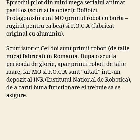
Episodul pilot din mini mega serialul animat
F.O
pastilos (scurt si la obiect): RoBotzi.
by
Protagonistii sunt MO (primul robot cu burta –
Cre
ruginit pentru ca bea) si F.O.C.A (fabricat
original cu aluminiu).
Scurt istoric: Cei doi sunt primii roboti (de talie
mica) fabricati in Romania. Dupa o scurta
perioada de glorie, apar primii roboti de talie
mare, iar MO si F.O.C.A sunt “uitati” intr-un
depozit al INR (Institutul National de Robotica),
de a carui buna functionare ei trebuie sa se
asigure.