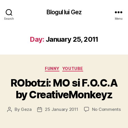
Blogul lui Gez
Search
Menu
Day:
January 25, 2011
Categories
FUNNY
YOUTUBE
RObotzi: MO si F.O.C.A
by CreativeMonkeyz
on
By
Geza
25 January 2011
No Comments
Post
Post
ROb
author
date
MO
si