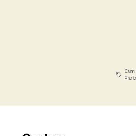
Cum 
Tags
Phal