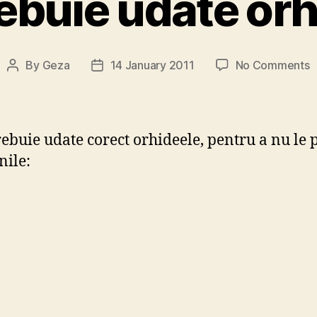
ebuie udate orh
o
By
Geza
14 January 2011
No Comments
Post
Post
C
author
date
t
u
o
ebuie udate corect orhideele, pentru a nu le 
nile: