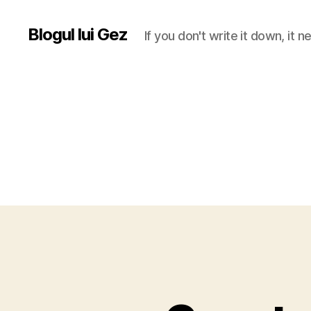
Blogul lui Gez
If you don't write it down, it