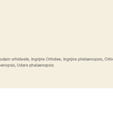
udam orhideele
,
Ingrijire Orhidee
,
Ingrijire phalaenopsis
,
Orh
aenopsis
,
Udare phalaenopsis