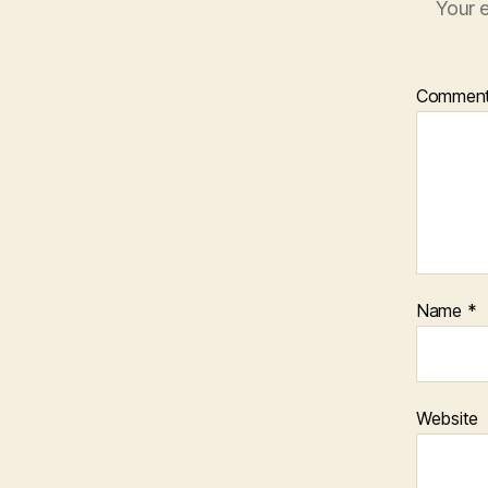
Your e
Commen
Name
*
Website