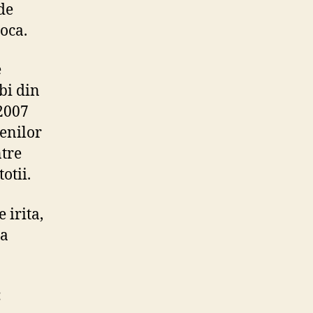
de
poca.
e
bi din
 2007
enilor
ntre
otii.
 irita,
sa
: