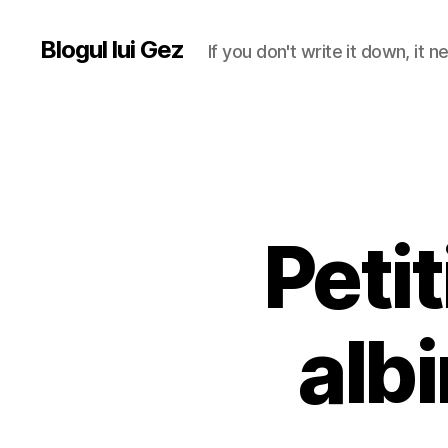
Blogul lui Gez
If you don't write it down, it
Peti
albi