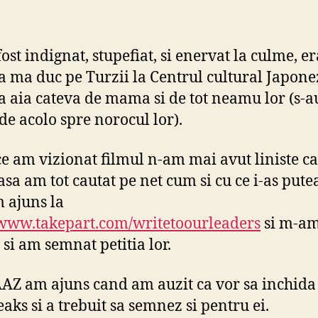
fost indignat, stupefiat, si enervat la culme, e
sa ma duc pe Turzii la Centrul cultural Japonez
 la aia cateva de mama si de tot neamu lor (s-a
de acolo spre norocul lor).
e am vizionat filmul n-am mai avut liniste c
 asa am tot cautat pe net cum si cu ce i-as pute
 ajuns la
/www.takepart.com/writetoourleaders
si m-a
 si am semnat petitia lor.
AZ am ajuns cand am auzit ca vor sa inchida
aks si a trebuit sa semnez si pentru ei.