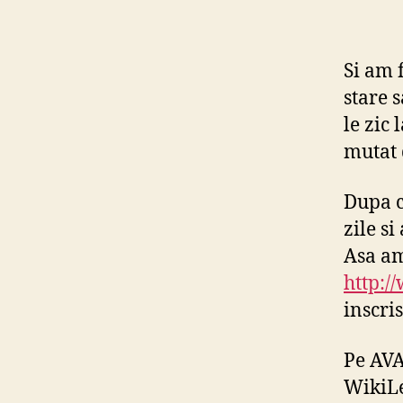
Si am 
stare 
le zic
mutat 
Dupa c
zile si
Asa am
http:/
inscris
Pe AVA
WikiLe