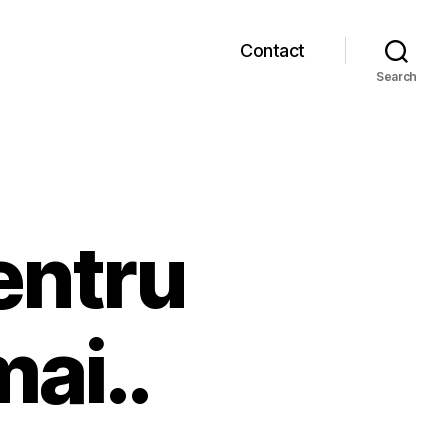
Contact
Search
entru
mai..