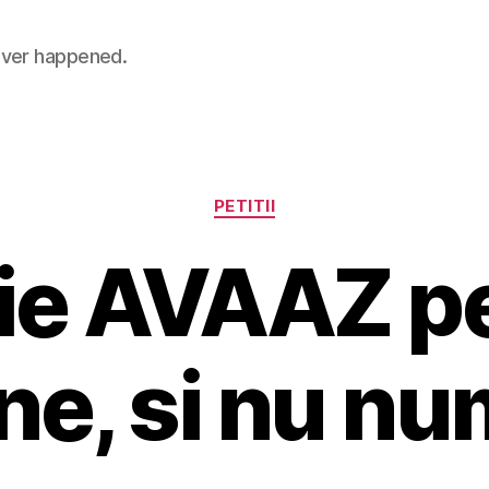
 never happened.
Categories
PETITII
tie AVAAZ p
ne, si nu nu