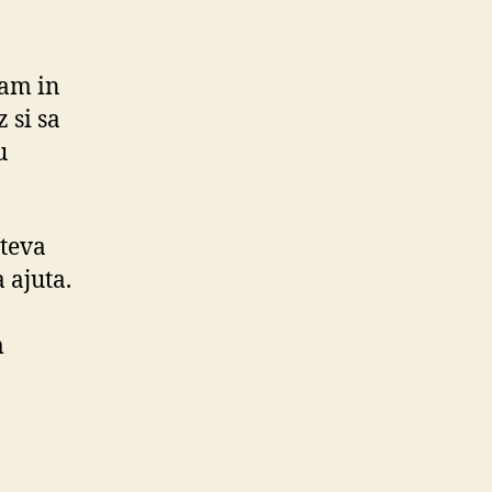
ram in
 si sa
u
ateva
a ajuta.
m