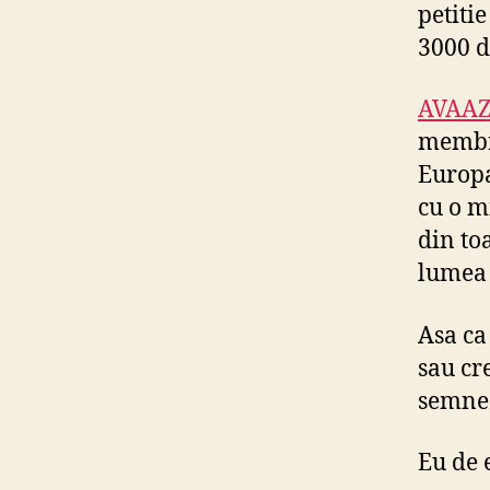
petiti
3000 de
AVAA
membri
Europa
cu o m
din to
lumea 
Asa ca
sau cr
semnez
Eu de 