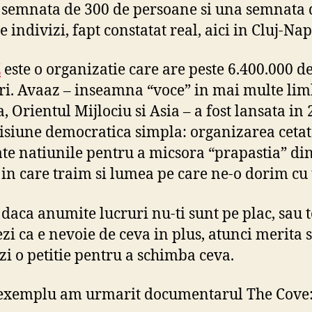
e semnata de 300 de persoane si una semnata 
 indivizi, fapt constatat real, aici in Cluj-Na
Z
este o organizatie care are peste 6.400.000 d
. Avaaz – inseamna “voce” in mai multe lim
, Orientul Mijlociu si Asia – a fost lansata in
isiune democratica simpla: organizarea cetat
ate natiunile pentru a micsora “prapastia” di
in care traim si lumea pe care ne-o dorim cu t
 daca anumite lucruri nu-ti sunt pe plac, sau te
ezi ca e nevoie de ceva in plus, atunci merita 
i o petitie pentru a schimba ceva.
exemplu am urmarit documentarul The Cove