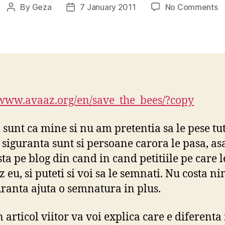
o
By
Geza
7 January 2011
No Comments
Post
Post
Pe
author
date
A
p
al
si
n
nu
/www.avaaz.org/en/save_the_bees/?copy
i sunt ca mine si nu am pretentia sa le pese tu
 siguranta sunt si persoane carora le pasa, as
sta pe blog din cand in cand petitiile pe care l
eu, si puteti si voi sa le semnati. Nu costa nim
uranta ajuta o semnatura in plus.
 articol viitor va voi explica care e diferenta 