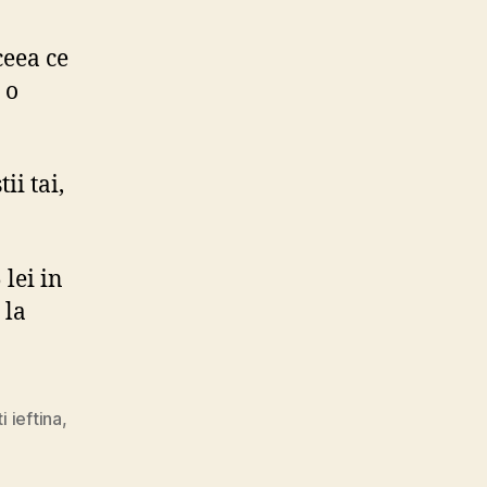
ceea ce
 o
ii tai,
lei in
 la
 ieftina
,