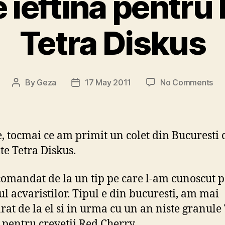
ieftina pentru 
Tetra Diskus
on
By
Geza
17 May 2011
No Comments
Post
Post
Ma
author
date
ief
pen
Dis
e, tocmai ce am primit un colet din Bucuresti 
–
te Tetra Diskus.
Tet
Dis
omandat de la un tip pe care l-am cunoscut p
l acvaristilor. Tipul e din bucuresti, am mai
at de la el si in urma cu un an niste granule
 pentru crevetii Red Cherry.