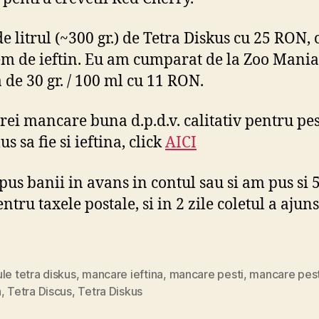
de litrul (~300 gr.) de Tetra Diskus cu 25 RON, 
em de ieftin. Eu am cumparat de la Zoo Mania
a de 30 gr. / 100 ml cu 11 RON.
rei mancare buna d.p.d.v. calitativ pentru pest
lus sa fie si ieftina, click
AICI
us banii in avans in contul sau si am pus si 5 
ntru taxele postale, si in 2 zile coletul a ajuns
le tetra diskus
,
mancare ieftina
,
mancare pesti
,
mancare pesti
a
,
Tetra Discus
,
Tetra Diskus