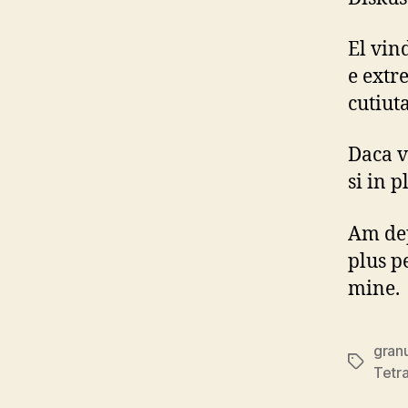
El vin
e extr
cutiut
Daca v
si in p
Am dep
plus pe
mine.
granu
Tags
Tetr