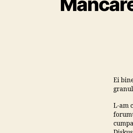
Mancare 
Ei bin
granul
L-am c
forumu
cumpar
Diskus