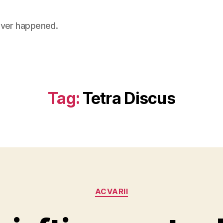
 never happened.
Tag:
Tetra Discus
Categories
ACVARII