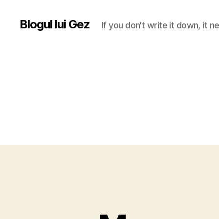
Blogul lui Gez
If you don't write it down, it