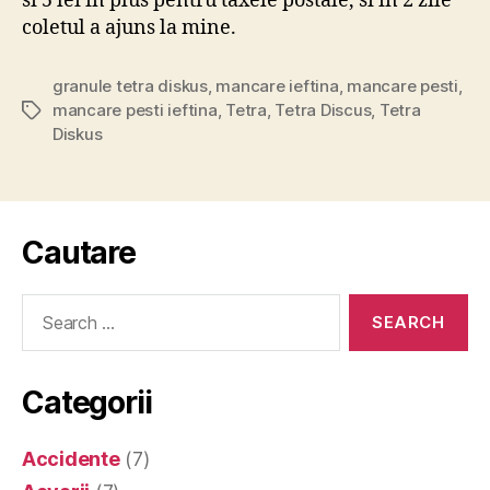
si 5 lei in plus pentru taxele postale, si in 2 zile
coletul a ajuns la mine.
granule tetra diskus
,
mancare ieftina
,
mancare pesti
,
mancare pesti ieftina
,
Tetra
,
Tetra Discus
,
Tetra
Tags
Diskus
Cautare
Search
for:
Categorii
Accidente
(7)