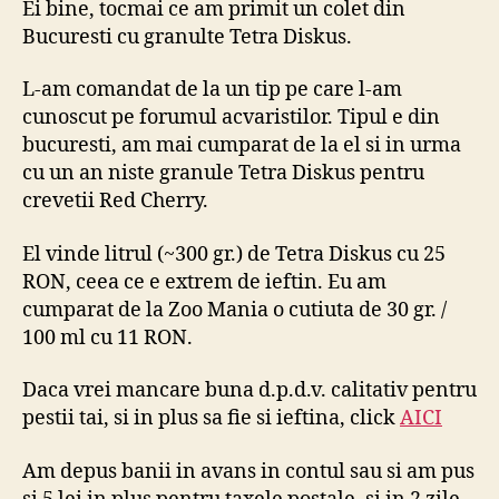
Ei bine, tocmai ce am primit un colet din
Discu
Bucuresti cu granulte Tetra Diskus.
–
Tetra
L-am comandat de la un tip pe care l-am
Disku
cunoscut pe forumul acvaristilor. Tipul e din
bucuresti, am mai cumparat de la el si in urma
cu un an niste granule Tetra Diskus pentru
crevetii Red Cherry.
El vinde litrul (~300 gr.) de Tetra Diskus cu 25
RON, ceea ce e extrem de ieftin. Eu am
cumparat de la Zoo Mania o cutiuta de 30 gr. /
100 ml cu 11 RON.
Daca vrei mancare buna d.p.d.v. calitativ pentru
pestii tai, si in plus sa fie si ieftina, click
AICI
Am depus banii in avans in contul sau si am pus