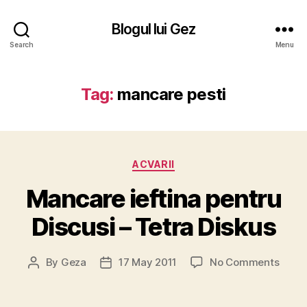
Blogul lui Gez
Search
Menu
Tag:
mancare pesti
Categories
ACVARII
Mancare ieftina pentru
Discusi – Tetra Diskus
on
By
Geza
17 May 2011
No Comments
Post
Post
Manc
author
date
ieftin
pentr