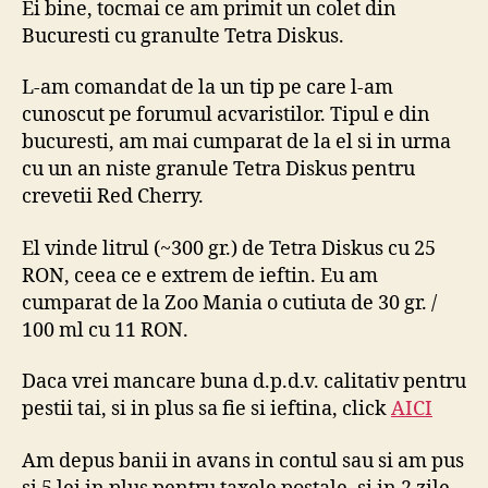
Ei bine, tocmai ce am primit un colet din
Discu
Bucuresti cu granulte Tetra Diskus.
–
Tetra
L-am comandat de la un tip pe care l-am
Disku
cunoscut pe forumul acvaristilor. Tipul e din
bucuresti, am mai cumparat de la el si in urma
cu un an niste granule Tetra Diskus pentru
crevetii Red Cherry.
El vinde litrul (~300 gr.) de Tetra Diskus cu 25
RON, ceea ce e extrem de ieftin. Eu am
cumparat de la Zoo Mania o cutiuta de 30 gr. /
100 ml cu 11 RON.
Daca vrei mancare buna d.p.d.v. calitativ pentru
pestii tai, si in plus sa fie si ieftina, click
AICI
Am depus banii in avans in contul sau si am pus