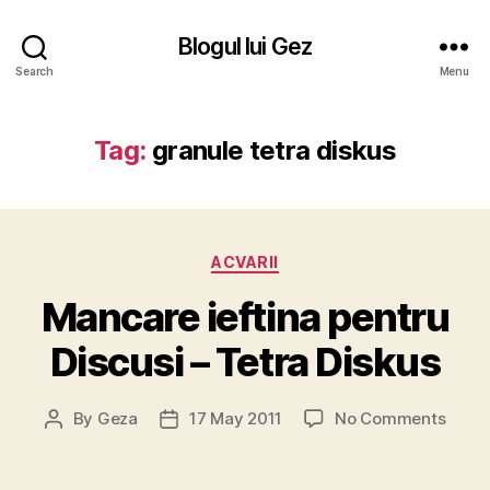
Blogul lui Gez
Search
Menu
Tag:
granule tetra diskus
Categories
ACVARII
Mancare ieftina pentru
Discusi – Tetra Diskus
on
By
Geza
17 May 2011
No Comments
Post
Post
Manc
author
date
ieftin
pentr