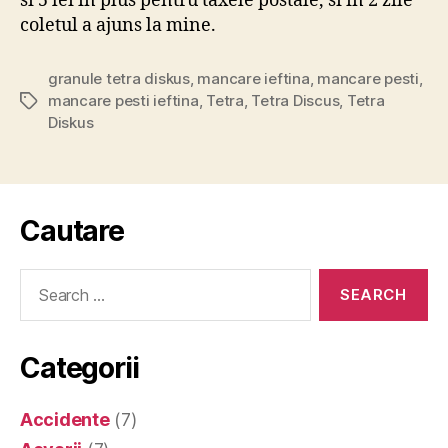
si 5 lei in plus pentru taxele postale, si in 2 zile
coletul a ajuns la mine.
granule tetra diskus
,
mancare ieftina
,
mancare pesti
,
mancare pesti ieftina
,
Tetra
,
Tetra Discus
,
Tetra
Tags
Diskus
Cautare
Search
for:
Categorii
Accidente
(7)