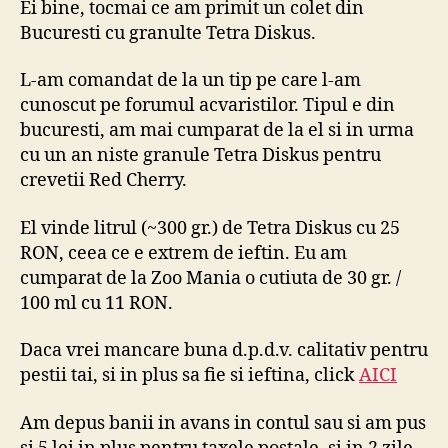
Ei bine, tocmai ce am primit un colet din
Discu
Bucuresti cu granulte Tetra Diskus.
–
Tetra
L-am comandat de la un tip pe care l-am
Disku
cunoscut pe forumul acvaristilor. Tipul e din
bucuresti, am mai cumparat de la el si in urma
cu un an niste granule Tetra Diskus pentru
crevetii Red Cherry.
El vinde litrul (~300 gr.) de Tetra Diskus cu 25
RON, ceea ce e extrem de ieftin. Eu am
cumparat de la Zoo Mania o cutiuta de 30 gr. /
100 ml cu 11 RON.
Daca vrei mancare buna d.p.d.v. calitativ pentru
pestii tai, si in plus sa fie si ieftina, click
AICI
Am depus banii in avans in contul sau si am pus