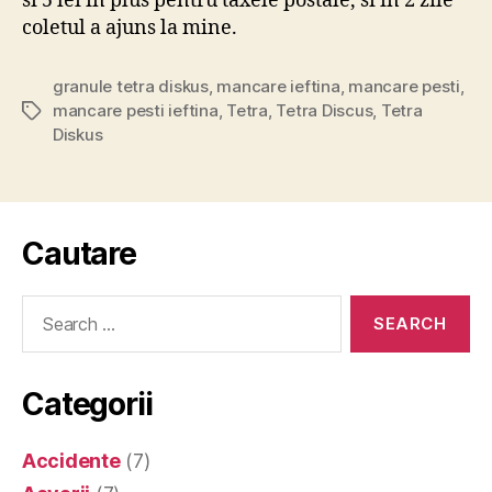
si 5 lei in plus pentru taxele postale, si in 2 zile
coletul a ajuns la mine.
granule tetra diskus
,
mancare ieftina
,
mancare pesti
,
mancare pesti ieftina
,
Tetra
,
Tetra Discus
,
Tetra
Tags
Diskus
Cautare
Search
for:
Categorii
Accidente
(7)