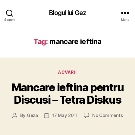
Blogul lui Gez
Search
Menu
Tag:
mancare ieftina
Categories
ACVARII
Mancare ieftina pentru
Discusi – Tetra Diskus
on
By
Geza
17 May 2011
No Comments
Post
Post
Manc
author
date
ieftin
pentr