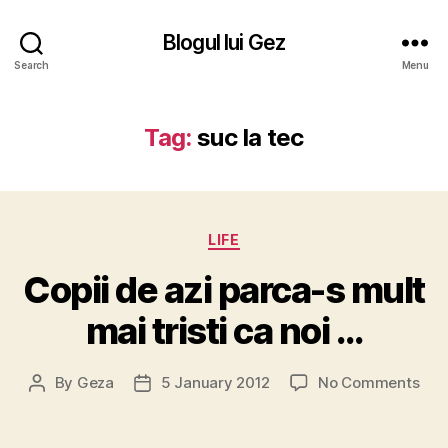
Blogul lui Gez
Search
Menu
Tag:
suc la tec
Categories
LIFE
Copii de azi parca-s mult
mai tristi ca noi …
on
By
Geza
5 January 2012
No Comments
Post
Post
Copi
author
date
de
azi