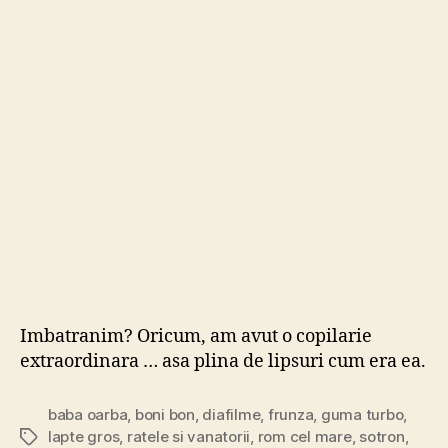
par
s
mul
mai
trist
ca
noi
…
Imbatranim? Oricum, am avut o copilarie
extraordinara … asa plina de lipsuri cum era ea.
baba oarba
,
boni bon
,
diafilme
,
frunza
,
guma turbo
,
lapte gros
,
ratele si vanatorii
,
rom cel mare
,
sotron
,
Tags