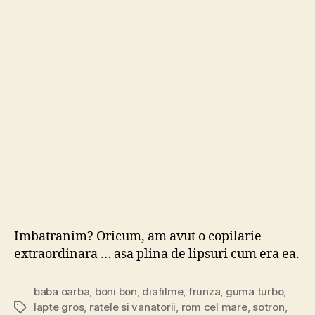
par
s
mul
mai
trist
ca
noi
…
Imbatranim? Oricum, am avut o copilarie
extraordinara … asa plina de lipsuri cum era ea.
baba oarba
,
boni bon
,
diafilme
,
frunza
,
guma turbo
,
lapte gros
,
ratele si vanatorii
,
rom cel mare
,
sotron
,
Tags