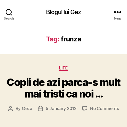
Blogul lui Gez
Search
Menu
Tag:
frunza
Categories
LIFE
Copii de azi parca-s mult
mai tristi ca noi …
on
By
Geza
5 January 2012
No Comments
Post
Post
Copi
author
date
de
azi