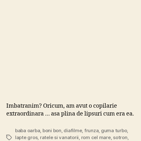
par
s
mul
mai
trist
ca
noi
…
Imbatranim? Oricum, am avut o copilarie
extraordinara … asa plina de lipsuri cum era ea.
baba oarba
,
boni bon
,
diafilme
,
frunza
,
guma turbo
,
lapte gros
,
ratele si vanatorii
,
rom cel mare
,
sotron
,
Tags