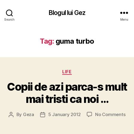
Blogul lui Gez
Search
Menu
Tag:
guma turbo
Categories
LIFE
Copii de azi parca-s mult
mai tristi ca noi …
on
By
Geza
5 January 2012
No Comments
Post
Post
Copi
author
date
de
azi