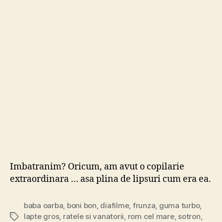
par
s
mul
mai
trist
ca
noi
…
Imbatranim? Oricum, am avut o copilarie
extraordinara … asa plina de lipsuri cum era ea.
baba oarba
,
boni bon
,
diafilme
,
frunza
,
guma turbo
,
lapte gros
,
ratele si vanatorii
,
rom cel mare
,
sotron
,
Tags