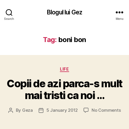
Blogul lui Gez
Search
Menu
Tag:
boni bon
Categories
LIFE
Copii de azi parca-s mult
mai tristi ca noi …
on
By
Geza
5 January 2012
No Comments
Post
Post
Copi
author
date
de
azi