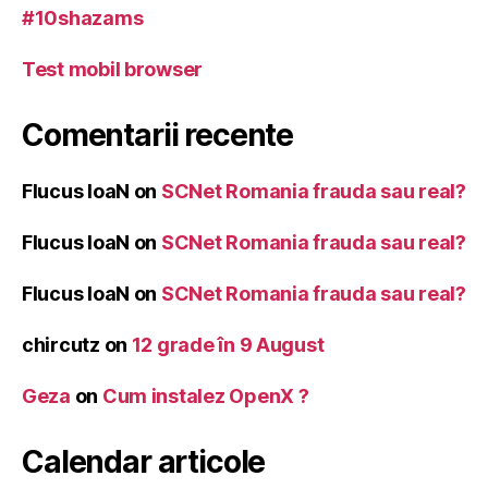
#10shazams
Test mobil browser
Comentarii recente
Flucus IoaN
on
SCNet Romania frauda sau real?
Flucus IoaN
on
SCNet Romania frauda sau real?
Flucus IoaN
on
SCNet Romania frauda sau real?
chircutz
on
12 grade în 9 August
Geza
on
Cum instalez OpenX ?
Calendar articole