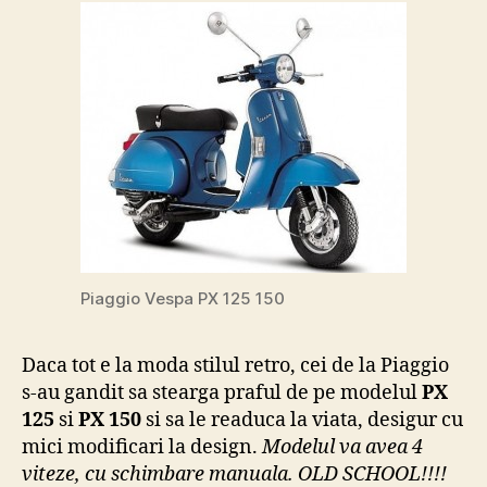
150
se
lanseaza
in
Europa
in
2011
Piaggio Vespa PX 125 150
Daca tot e la moda stilul retro, cei de la Piaggio
s-au gandit sa stearga praful de pe modelul
PX
125
si
PX 150
si sa le readuca la viata, desigur cu
mici modificari la design.
Modelul va avea 4
viteze, cu schimbare manuala. OLD SCHOOL!!!!