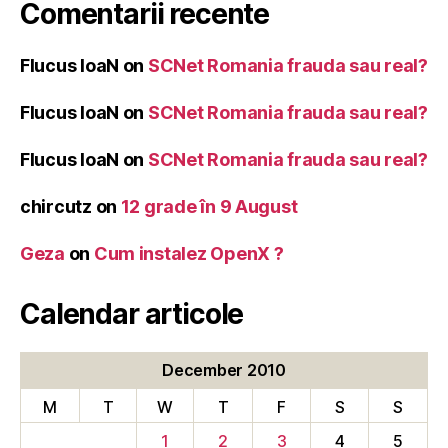
Comentarii recente
Flucus IoaN
on
SCNet Romania frauda sau real?
Flucus IoaN
on
SCNet Romania frauda sau real?
Flucus IoaN
on
SCNet Romania frauda sau real?
chircutz
on
12 grade în 9 August
Geza
on
Cum instalez OpenX ?
Calendar articole
December 2010
M
T
W
T
F
S
S
1
2
3
4
5