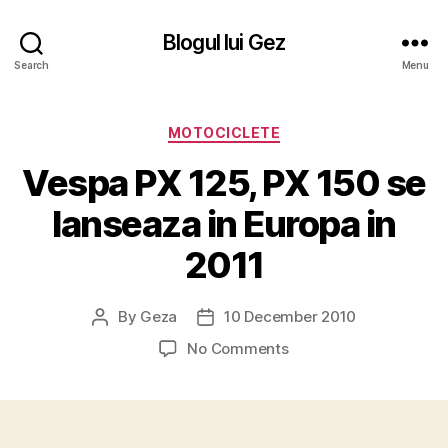
Blogul lui Gez
Search
Menu
Categories
MOTOCICLETE
Vespa PX 125, PX 150 se
lanseaza in Europa in
2011
By
Geza
10 December 2010
Post
Post
author
date
on
No Comments
Vespa
PX
125,
PX