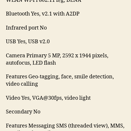
WLAN Wi-Fi 802.11 b/g, DLNA
Bluetooth Yes, v2.1 with A2DP
Infrared port No
USB Yes, USB v2.0
Camera Primary 5 MP, 2592 x 1944 pixels,
autofocus, LED flash
Features Geo-tagging, face, smile detection,
video calling
Video Yes, VGA@30fps, video light
Secondary No
Features Messaging SMS (threaded view), MMS,