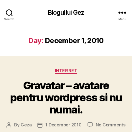
Blogul lui Gez
Search
Menu
Day:
December 1, 2010
Categories
INTERNET
Gravatar – avatare
pentru wordpress si nu
numai.
on
By
Geza
1 December 2010
No Comments
Post
Post
Gr
author
date