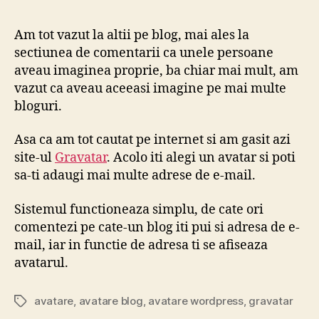
–
av
Am tot vazut la altii pe blog, mai ales la
pe
sectiunea de comentarii ca unele persoane
wo
aveau imaginea proprie, ba chiar mai mult, am
si
vazut ca aveau aceeasi imagine pe mai multe
nu
bloguri.
nu
Asa ca am tot cautat pe internet si am gasit azi
site-ul
Gravatar
. Acolo iti alegi un avatar si poti
sa-ti adaugi mai multe adrese de e-mail.
Sistemul functioneaza simplu, de cate ori
comentezi pe cate-un blog iti pui si adresa de e-
mail, iar in functie de adresa ti se afiseaza
avatarul.
avatare
,
avatare blog
,
avatare wordpress
,
gravatar
Tags