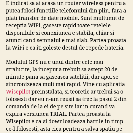
E indicat sa ai acasa un router wireless pentru a
putea folosi functiile telefonului din plin, fara a
plati transfer de date mobile. Sunt multumit de
receptia WiFi, gaseste rapid toate retelele
disponibile si conexiunea e stabila, chiar si
atunci cand semnalul e mai slab. Partea proasta
la WiFi e ca iti goleste destul de repede bateria.
Modulul GPS nu e unul dintre cele mai
stralucite, la inceput a trebuit sa astept 20 de
minute pana sa gaseasca satelitii, dar apoi se
sincronizeaza mult mai rapid. Vine cu aplicatia
Wisepilot
preinstalata, si teoretic ar trebui sa o
folosesti dar eu n-am reusit sa trec la pasul 2 din
comanda de la ei de pe site iar in curand va
expira versiunea TRIAL. Partea proasta la
Wisepilot e ca-si downloadeaza hartile in timp
ce-l folosesti, asta cica pentru a salva spatiu pe