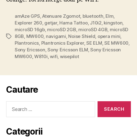
amAze GPS
,
Atenuare Zgomot
,
bluetooth
,
Elm
,
Explorer 260
,
getjar
,
Hama Tattoo
,
J10i2
,
kingston
,
microSD 16gb
,
microSD 2GB
,
microSD 4GB
,
microSD
8GB
,
MW600
,
navigami
,
Noise Shield
,
opera mini
,
Tags
Plantronics
,
Plantronics Explorer
,
SE ELM
,
SE MW600
,
Sony Ericsson
,
Sony Ericsson ELM
,
Sony Ericsson
MW600
,
W810i
,
wifi
,
wisepilot
Cautare
Search
for:
Categorii