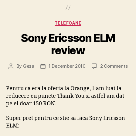
Categories
TELEFOANE
Sony Ericsson ELM
review
on
By
Geza
1 December 2010
2 Comments
Post
Post
Son
author
date
Eri
EL
Pentru ca era la oferta la Orange, l-am luat la
rev
reducere cu puncte Thank You si astfel am dat
pe el doar 150 RON.
Super pret pentru ce stie sa faca Sony Ericsson
ELM: