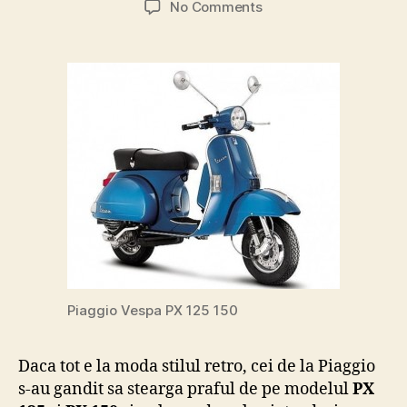
on
No Comments
Vespa
PX
125,
PX
150
se
lanseaza
in
Europa
in
2011
Piaggio Vespa PX 125 150
Daca tot e la moda stilul retro, cei de la Piaggio
s-au gandit sa stearga praful de pe modelul
PX