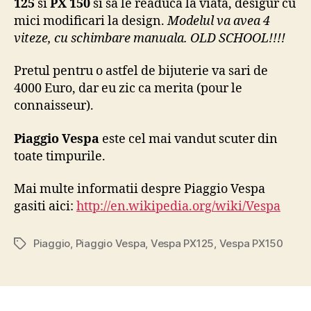
125
si
PX 150
si sa le readuca la viata, desigur cu
mici modificari la design.
Modelul va avea 4
viteze, cu schimbare manuala. OLD SCHOOL!!!!
Pretul pentru o astfel de bijuterie va sari de
4000 Euro, dar eu zic ca merita (pour le
connaisseur).
Piaggio Vespa
este cel mai vandut scuter din
toate timpurile.
Mai multe informatii despre Piaggio Vespa
gasiti aici:
http://en.wikipedia.org/wiki/Vespa
Piaggio
,
Piaggio Vespa
,
Vespa PX125
,
Vespa PX150
Tags