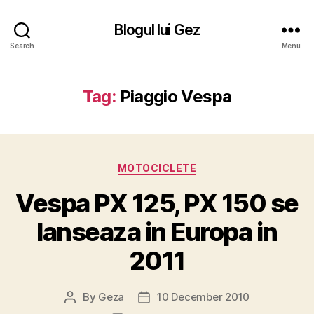
Blogul lui Gez
Search
Menu
Tag:
Piaggio Vespa
Categories
MOTOCICLETE
Vespa PX 125, PX 150 se
lanseaza in Europa in
2011
By
Geza
10 December 2010
Post
Post
author
date