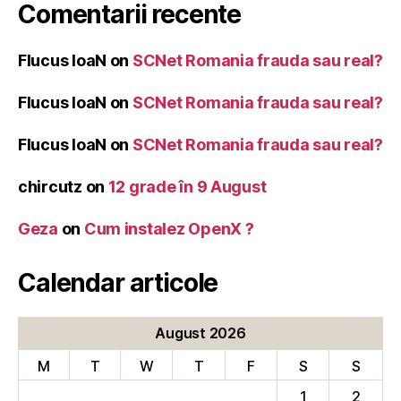
Comentarii recente
Flucus IoaN
on
SCNet Romania frauda sau real?
Flucus IoaN
on
SCNet Romania frauda sau real?
Flucus IoaN
on
SCNet Romania frauda sau real?
chircutz
on
12 grade în 9 August
Geza
on
Cum instalez OpenX ?
Calendar articole
August 2026
M
T
W
T
F
S
S
1
2