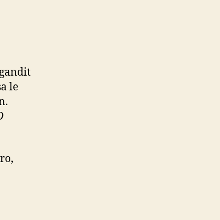
 gandit
sa le
n.
D
ro,