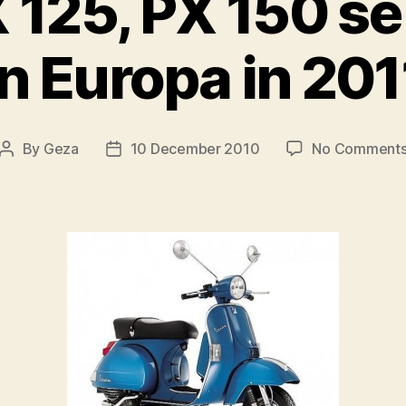
 125, PX 150 se
in Europa in 201
By
Geza
10 December 2010
No Comment
Post
Post
author
date