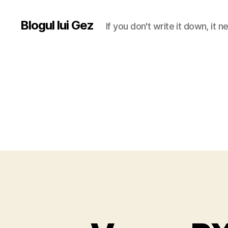
Blogul lui Gez
If you don't write it down, it