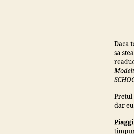
Daca to
sa ste
readuc
Modelu
SCHOO
Pretul
dar eu
Piagg
timpur