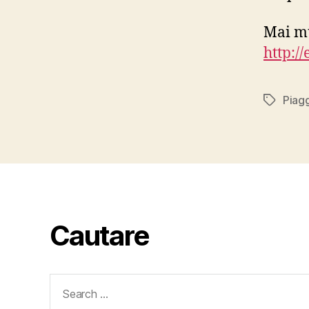
Mai mu
http:/
Piag
Tags
Cautare
Search
for: