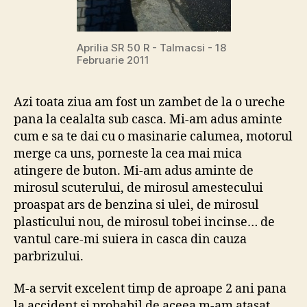
Aprilia SR 50 R - Talmacsi - 18
Februarie 2011
Azi toata ziua am fost un zambet de la o ureche
pana la cealalta sub casca. Mi-am adus aminte
cum e sa te dai cu o masinarie calumea, motorul
merge ca uns, porneste la cea mai mica
atingere de buton. Mi-am adus aminte de
mirosul scuterului, de mirosul amestecului
proaspat ars de benzina si ulei, de mirosul
plasticului nou, de mirosul tobei incinse… de
vantul care-mi suiera in casca din cauza
parbrizului.
M-a servit excelent timp de aproape 2 ani pana
la accident si probabil de aceea m-am atasat