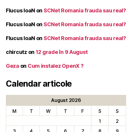
Flucus IoaN
on
SCNet Romania frauda sau real?
Flucus IoaN
on
SCNet Romania frauda sau real?
Flucus IoaN
on
SCNet Romania frauda sau real?
chircutz
on
12 grade în 9 August
Geza
on
Cum instalez OpenX ?
Calendar articole
August 2026
M
T
W
T
F
S
S
1
2
3
4
5
6
7
8
9