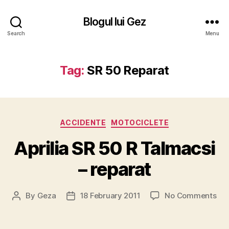
Blogul lui Gez
Search
Menu
Tag:
SR 50 Reparat
Categories
ACCIDENTE
MOTOCICLETE
Aprilia SR 50 R Talmacsi
– reparat
on
By
Geza
18 February 2011
No Comments
Post
Post
Apri
author
date
SR
50