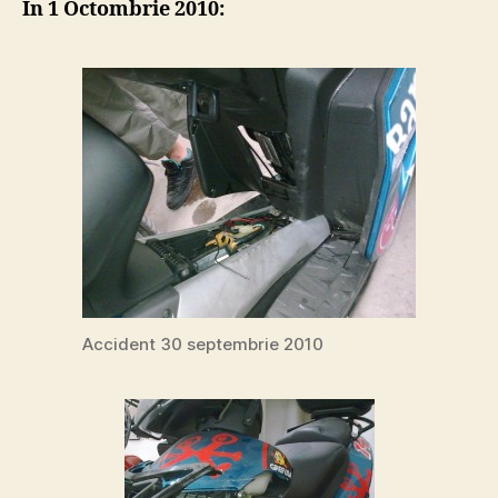
In 1 Octombrie 2010:
R
Tal
–
rep
Accident 30 septembrie 2010