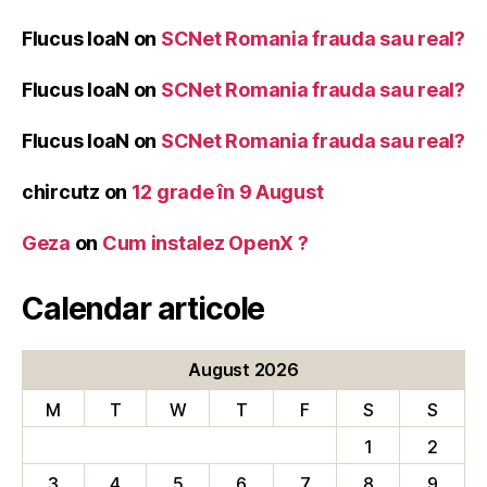
Flucus IoaN
on
SCNet Romania frauda sau real?
Flucus IoaN
on
SCNet Romania frauda sau real?
Flucus IoaN
on
SCNet Romania frauda sau real?
chircutz
on
12 grade în 9 August
Geza
on
Cum instalez OpenX ?
Calendar articole
August 2026
M
T
W
T
F
S
S
1
2
3
4
5
6
7
8
9