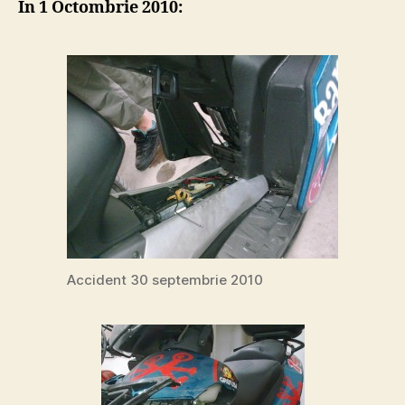
In 1 Octombrie 2010:
R
Tal
–
rep
Accident 30 septembrie 2010