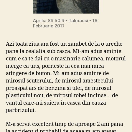
Aprilia SR 50 R - Talmacsi - 18
Februarie 2011
Azi toata ziua am fost un zambet de la o ureche
pana la cealalta sub casca. Mi-am adus aminte
cum e sa te dai cu o masinarie calumea, motorul
merge ca uns, porneste la cea mai mica
atingere de buton. Mi-am adus aminte de
mirosul scuterului, de mirosul amestecului
proaspat ars de benzina si ulei, de mirosul
plasticului nou, de mirosul tobei incinse… de
vantul care-mi suiera in casca din cauza
parbrizului.
M-a servit excelent timp de aproape 2 ani pana
la accident si probabil de aceea m-am atasat