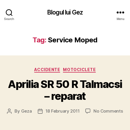
Blogul lui Gez
Search
Menu
Tag:
Service Moped
Categories
ACCIDENTE
MOTOCICLETE
Aprilia SR 50 R Talmacsi
– reparat
on
By
Geza
18 February 2011
No Comments
Post
Post
Apri
author
date
SR
50