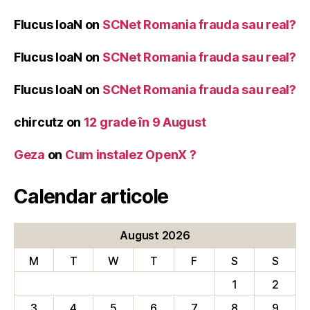
Flucus IoaN
on
SCNet Romania frauda sau real?
Flucus IoaN
on
SCNet Romania frauda sau real?
Flucus IoaN
on
SCNet Romania frauda sau real?
chircutz
on
12 grade în 9 August
Geza
on
Cum instalez OpenX ?
Calendar articole
August 2026
M
T
W
T
F
S
S
1
2
3
4
5
6
7
8
9