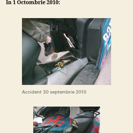
In 1 Octombrie 2010:
R
Tal
–
rep
Accident 30 septembrie 2010