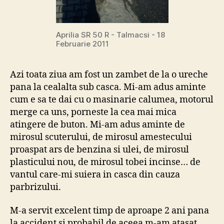
Aprilia SR 50 R - Talmacsi - 18
Februarie 2011
Azi toata ziua am fost un zambet de la o ureche
pana la cealalta sub casca. Mi-am adus aminte
cum e sa te dai cu o masinarie calumea, motorul
merge ca uns, porneste la cea mai mica
atingere de buton. Mi-am adus aminte de
mirosul scuterului, de mirosul amestecului
proaspat ars de benzina si ulei, de mirosul
plasticului nou, de mirosul tobei incinse… de
vantul care-mi suiera in casca din cauza
parbrizului.
M-a servit excelent timp de aproape 2 ani pana
la accident si probabil de aceea m-am atasat