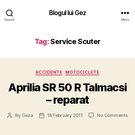
Blogul lui Gez
Search
Menu
Tag:
Service Scuter
Categories
ACCIDENTE
MOTOCICLETE
Aprilia SR 50 R Talmacsi
– reparat
on
By
Geza
18 February 2011
No Comments
Post
Post
Apri
author
date
SR
50