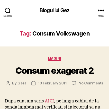
Blogul lui Gez
Search
Menu
Tag:
Consum Volkswagen
Categories
MASINI
Consum exagerat 2
on
By
Geza
10 February 2011
No Comments
Post
Post
Co
author
date
exa
2
Dupa cum am scris
AICI
, pe langa cablul de la
sonda lambda mai verificati si injectorul sa nu