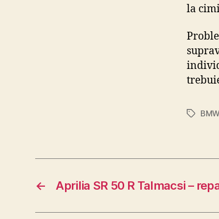
la cim
Proble
suprav
individ
trebui
BM
Tags
←
Aprilia SR 50 R Talmacsi – rep