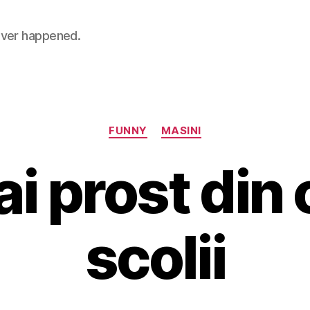
 never happened.
Categories
FUNNY
MASINI
i prost din
scolii