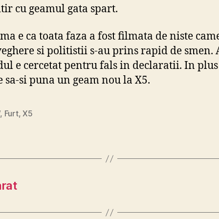
itir cu geamul gata spart.
ma e ca toata faza a fost filmata de niste cam
eghere si politistii s-au prins rapid de smen.
ul e cercetat pentru fals in declaratii. In plus
e sa-si puna un geam nou la X5.
W
,
Furt
,
X5
arat