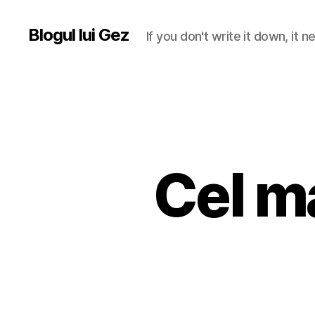
Blogul lui Gez
If you don't write it down, it
Cel ma