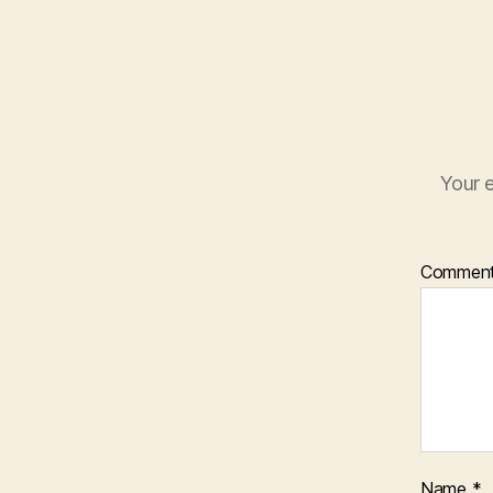
Your e
Commen
Name
*