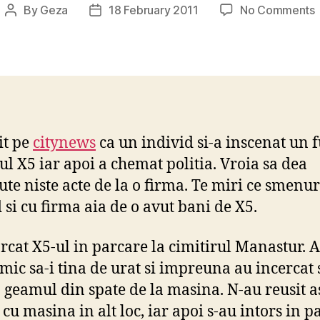
By
Geza
18 February 2011
No Comments
Post
Post
author
date
p
d
c
s
it pe
citynews
ca un individ si-a inscenat un f
ul X5 iar apoi a chemat politia. Vroia sa dea
ute niste acte de la o firma. Te miri ce smenuri
 si cu firma aia de o avut bani de X5.
arcat X5-ul in parcare la cimitirul Manastur. A
amic sa-i tina de urat si impreuna au incercat 
 geamul din spate de la masina. N-au reusit as
 cu masina in alt loc, iar apoi s-au intors in p