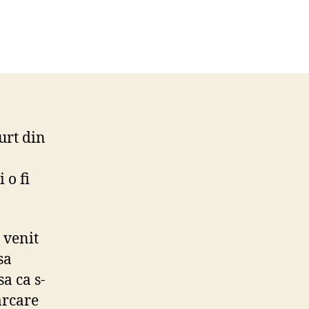
on
Cel
mai
rost
in
urtea
colii
urt din
 o fi
 venit
sa
a ca s-
arcare