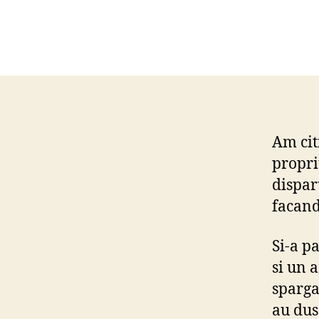
Am cit
propri
dispar
facand
Si-a p
si un 
sparga
au dus