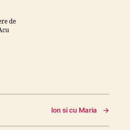
ere de
 Acu
Ion si cu Maria
→