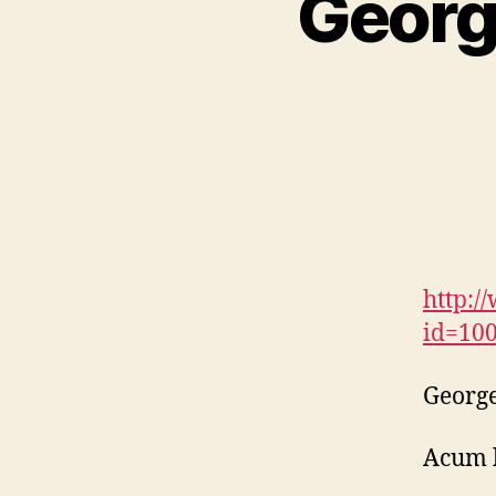
George
http:/
id=10
George
Acum l