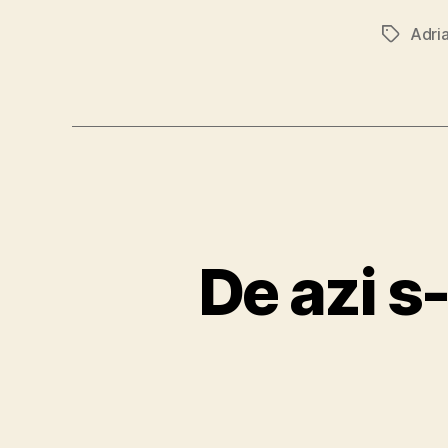
Adri
Tags
De azi s