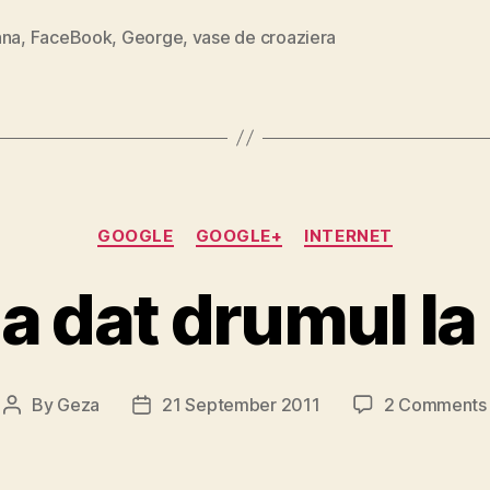
ana
,
FaceBook
,
George
,
vase de croaziera
Categories
GOOGLE
GOOGLE+
INTERNET
-a dat drumul l
By
Geza
21 September 2011
2 Comments
Post
Post
author
date