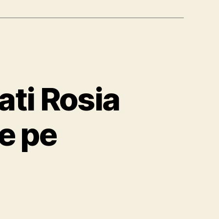
ati Rosia
e pe
um