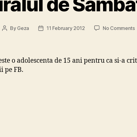
iralul de Samba
By
Geza
11 February 2012
No Comments
Post
Post
V
author
date
este o adolescenta de 15 ani pentru ca si-a crit
ii pe FB.