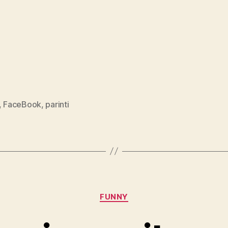
,
FaceBook
,
parinti
Categories
FUNNY