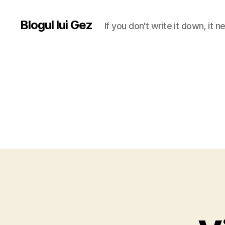
Blogul lui Gez
If you don't write it down, it