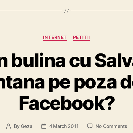
Categories
INTERNET
PETITII
bulina cu Salv
tana pe poza d
Facebook?
on
By
Geza
4 March 2011
No Comments
Post
Post
C