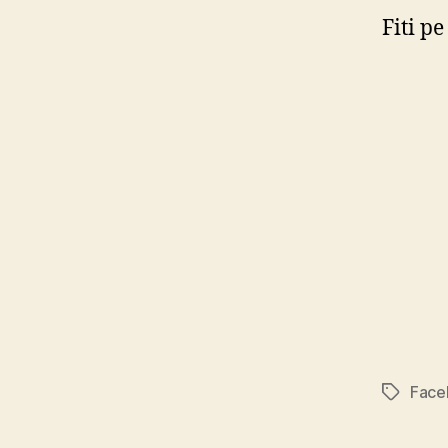
Fiti p
Face
Tags