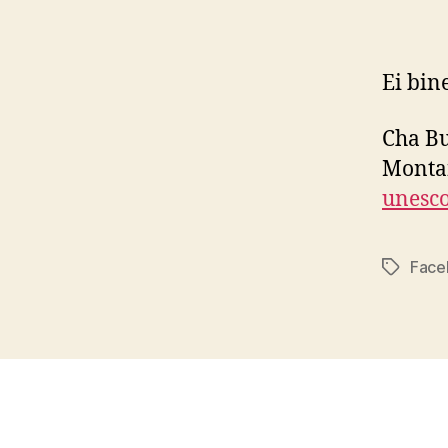
Ei bine
Cha Bu
Mont
unesco
Face
Tags