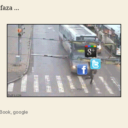
e faza …
Book
,
google