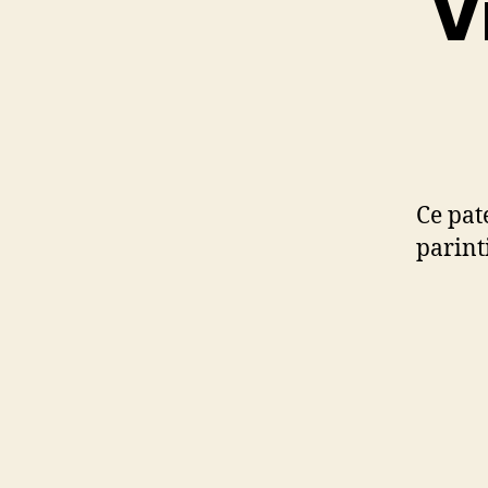
V
Ce pat
parint