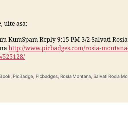
author
date
pu
bu
cu
, uite asa:
Sal
Ro
m KumSpam Reply 9:15 PM 3/2 Salvati Rosia
Mo
ana
http://www.picbadges.com/rosia-montana-
pe
po
/525128/
de
pe
Fa
Book
,
PicBadge
,
Picbadges
,
Rosia Montana
,
Salvati Rosia M