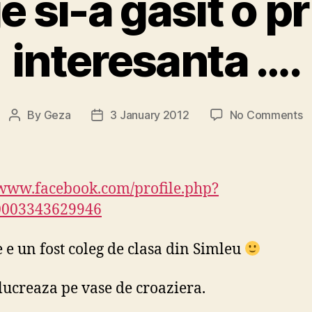
 si-a gasit o p
interesanta ….
o
By
Geza
3 January 2012
No Comments
Post
Post
G
author
date
si
a
ga
/www.facebook.com/profile.php?
o
0003343629946
p
i
 e un fost coleg de clasa din Simleu
…
ucreaza pe vase de croaziera.