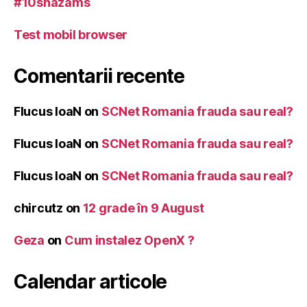
#10shazams
Test mobil browser
Comentarii recente
Flucus IoaN
on
SCNet Romania frauda sau real?
Flucus IoaN
on
SCNet Romania frauda sau real?
Flucus IoaN
on
SCNet Romania frauda sau real?
chircutz
on
12 grade în 9 August
Geza
on
Cum instalez OpenX ?
Calendar articole