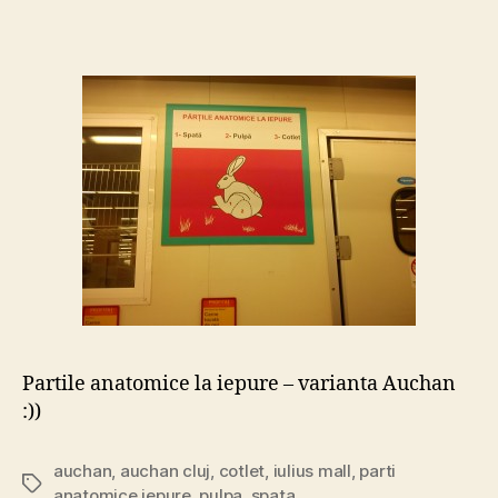
anatomice
la
iepure
–
varianta
Auchan
Partile anatomice la iepure – varianta Auchan
:))
auchan
,
auchan cluj
,
cotlet
,
iulius mall
,
parti
Tags
anatomice iepure
,
pulpa
,
spata