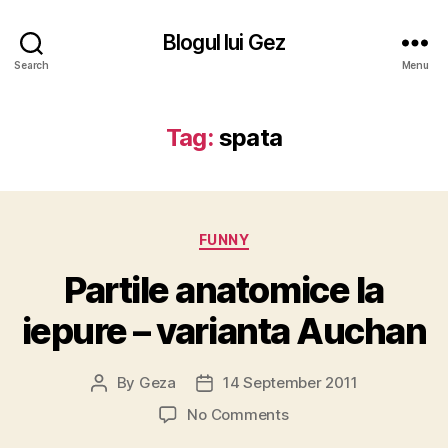
Blogul lui Gez
Search
Menu
Tag:
spata
Categories
FUNNY
Partile anatomice la
iepure – varianta Auchan
By
Geza
14 September 2011
Post
Post
author
date
on
No Comments
Partile