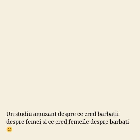
way
girls
are.
Un studiu amuzant despre ce cred barbatii
despre femei si ce cred femeile despre barbati