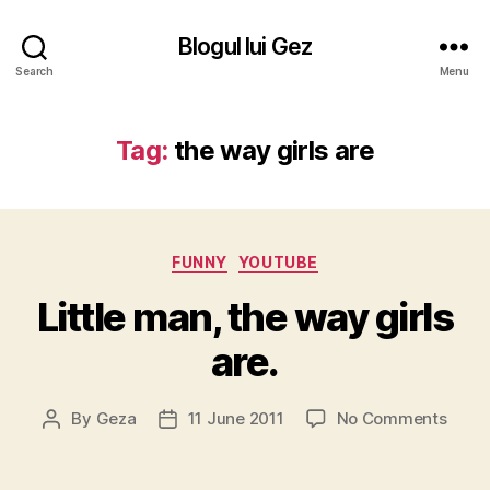
Blogul lui Gez
Search
Menu
Tag:
the way girls are
Categories
FUNNY
YOUTUBE
Little man, the way girls
are.
on
By
Geza
11 June 2011
No Comments
Post
Post
Little
author
date
man,
the