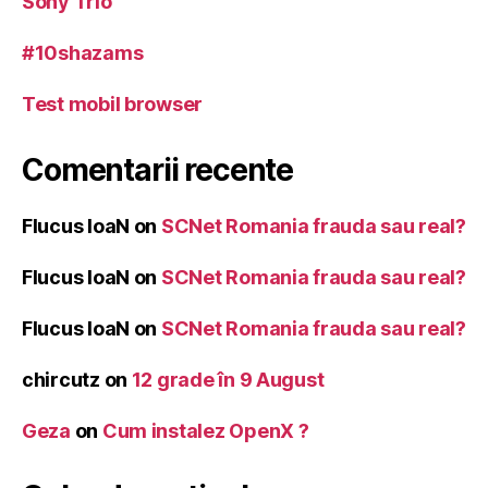
Sony Trio
#10shazams
Test mobil browser
Comentarii recente
Flucus IoaN
on
SCNet Romania frauda sau real?
Flucus IoaN
on
SCNet Romania frauda sau real?
Flucus IoaN
on
SCNet Romania frauda sau real?
chircutz
on
12 grade în 9 August
Geza
on
Cum instalez OpenX ?